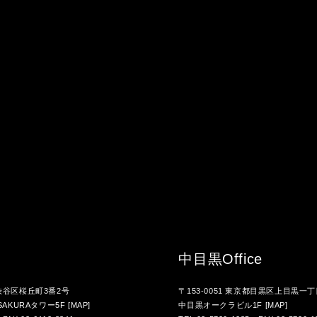
中目黒
Office
都渋谷区桜丘町3番2号
〒153-0051 東京都目黒区上目黒一丁
AKURAタワー5F
[MAP]
中目黒オークラビル1F
[MAP]