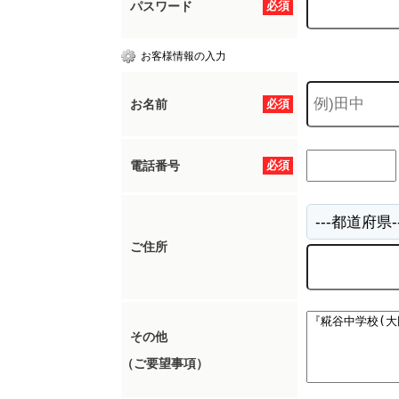
パスワード
必須
お客様情報の入力
お名前
必須
電話番号
必須
ご住所
その他
（ご要望事項）