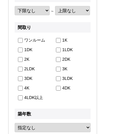
～
間取り
ワンルーム
1K
1DK
1LDK
2K
2DK
2LDK
3K
3DK
3LDK
4K
4DK
4LDK以上
築年数