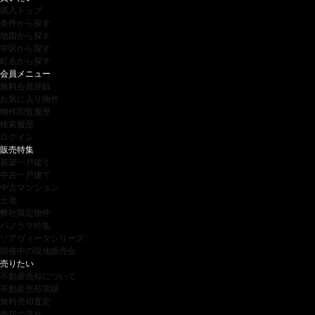
購入トップ
条件から探す
地図から探す
学区から探す
町名から探す
会員メニュー
無料会員登録
お気に入り物件
物件閲覧履歴
検索履歴
ログイン
販売特集
新築一戸建て
中古一戸建て
中古マンション
土地
弊社限定物件
パノラマ特集
ソアヴィータシリーズ
開催中の現地販売会
売りたい
不動産売却について
不動産売却実績
無料売却査定
売却の流れ