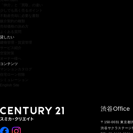
「仲介」と「買取」の違い
少しでも高く売るポイント
不動産売却に必要な書類
媒介契約の種類
売却価格の決め方
よくある質問
貸したい
建物管理・賃貸管理
サービス紹介
空室対策
オーナー様へ
コンテンツ
マンションカタログ
住宅ローン控除
シミュレーション
English Site
渋谷
Office
〒150-0031 東京
渋谷サクラステージS