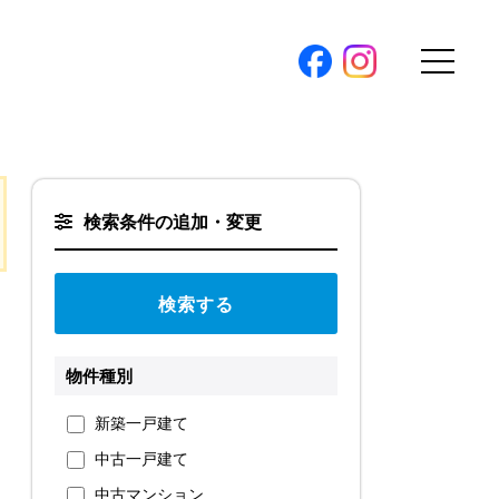
購入トップ
条件から探す
検索条件の追加・変更
地図から探す
（本社）
学区から探す
ス
町名から探す
弊社限定物件
物件種別
パノラマ特集
ソアヴィータシリーズ
報
新築一戸建て
開催中の現地販売会
中古一戸建て
プ新卒採用
中古マンション