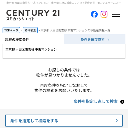
東京都 大田区南雪谷 中古マンション｜東京都心及び城南エリアの不動産売買｜センチュリー21スミカ・クリエイト
ホーム
TOPページ
物件検索
東京都 大田区南雪谷 中古マンションの不動産情報一覧
現在の検索条件
条件を選び直す
当社について
東京都 大田区南雪谷 中古マンション
買いたい
お探しの条件では
売りたい
物件が見つかりませんでした。
再度条件を指定しなおして
コンテンツ
物件の検索をお願いいたします。
条件を指定し直して検索
採用情報
会員メニュー
条件を指定して検索をする