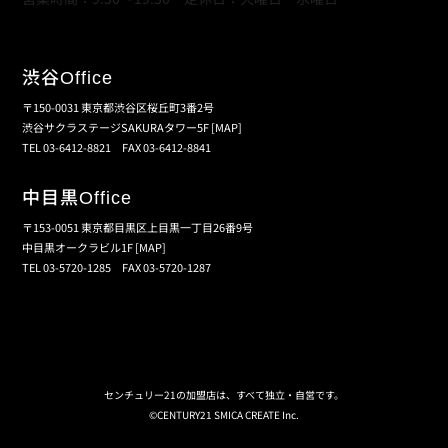
渋谷
Office
〒150-0031 東京都渋谷区桜丘町3番2号
渋谷サクラステージSAKURAタワー5F
[MAP]
TEL 03-6412-8821 FAX 03-6412-8841
中目黒
Office
〒153-0051 東京都目黒区上目黒一丁目26番9号
中目黒オークラビル1F
[MAP]
TEL 03-5720-1285 FAX 03-5720-1287
個人情報保護の取扱い
会員規約
サイトマップ
センチュリー21の加盟店は、すべて独立・自営です。
©CENTURY21 SMICA CREATE Inc.