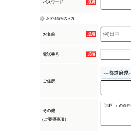
パスワード
必須
お客様情報の入力
お名前
必須
電話番号
必須
ご住所
その他
（ご要望事項）