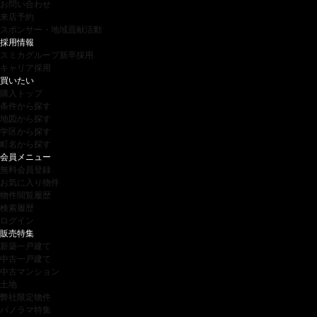
お問い合わせ
来店予約
スポンサー・地域貢献活動
採用情報
スミカグループ新卒採用
キャリア採用
買いたい
購入トップ
条件から探す
地図から探す
学区から探す
町名から探す
会員メニュー
無料会員登録
お気に入り物件
物件閲覧履歴
検索履歴
ログイン
販売特集
新築一戸建て
中古一戸建て
中古マンション
土地
弊社限定物件
パノラマ特集