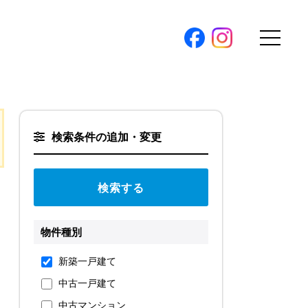
購入トップ
条件から探す
検索条件の追加・変更
地図から探す
（本社）
学区から探す
ス
町名から探す
弊社限定物件
物件種別
パノラマ特集
ソアヴィータシリーズ
報
新築一戸建て
開催中の現地販売会
中古一戸建て
プ新卒採用
中古マンション