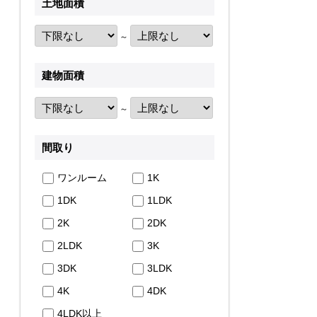
土地面積
～
建物面積
～
間取り
ワンルーム
1K
1DK
1LDK
2K
2DK
2LDK
3K
3DK
3LDK
4K
4DK
4LDK以上