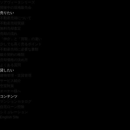
ソアヴィータシリーズ
開催中の現地販売会
売りたい
不動産売却について
不動産売却実績
無料売却査定
売却の流れ
「仲介」と「買取」の違い
少しでも高く売るポイント
不動産売却に必要な書類
媒介契約の種類
売却価格の決め方
よくある質問
貸したい
建物管理・賃貸管理
サービス紹介
空室対策
オーナー様へ
コンテンツ
マンションカタログ
住宅ローン控除
シミュレーション
English Site