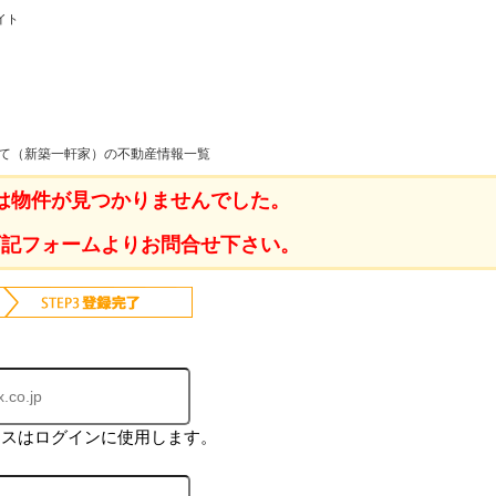
イト
ホーム
建て（新築一軒家）の不動産情報一覧
は物件が見つかりませんでした。
お知らせ
会社概要
下記フォームよりお問合せ下さい。
渋谷オフィス
中目黒オフィ
スタッフ紹介
採用情
レスはログインに使用します。
スミカグルー