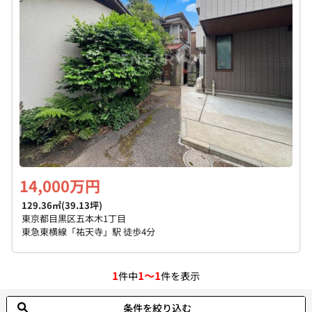
個人情報保護の取扱い
会員規約
サイトマップ
Engli
14,000万円
129.36㎡(39.13坪)
東京都目黒区五本木1丁目
東急東横線「祐天寺」駅 徒歩4分
1
1～1
件中
件を表示
条件を絞り込む