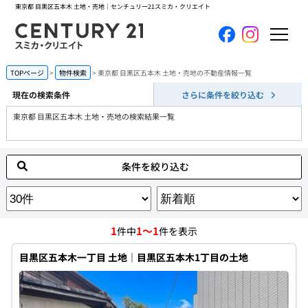
東京都 目黒区五本木 土地・売地｜センチュリー21スミカ・クリエイト
ホーム
TOPページ
物件検索
東京都 目黒区五本木 土地・売地の不動産情報一覧
現在の検索条件
さらに条件を絞り込む
当社について
東京都 目黒区五本木 土地・売地の検索結果一覧
買いたい
条件を絞り込む
売りたい
コンテンツ
1
1～1
件中
件を表示
採用情報
目黒区五本木一丁目 土地｜目黒区五本木1丁目の土地
会員メニュー