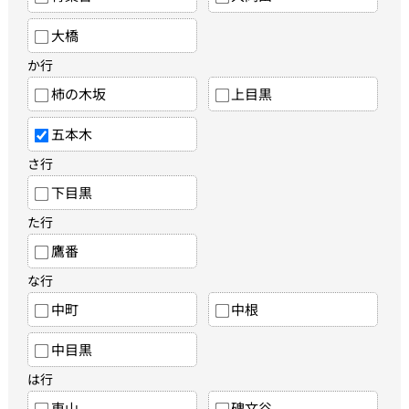
大橋
か行
柿の木坂
上目黒
五本木
さ行
下目黒
た行
鷹番
な行
中町
中根
中目黒
は行
東山
碑文谷