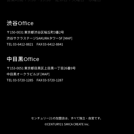
渋谷
Office
〒150-0031 東京都渋谷区桜丘町3番2号
渋谷サクラステージSAKURAタワー5F
[MAP]
TEL 03-6412-8821 FAX 03-6412-8841
中目黒
Office
〒153-0051 東京都目黒区上目黒一丁目26番9号
中目黒オークラビル1F
[MAP]
TEL 03-5720-1285 FAX 03-5720-1287
個人情報保護の取扱い
会員規約
サイトマップ
センチュリー21の加盟店は、すべて独立・自営です。
©CENTURY21 SMICA CREATE Inc.