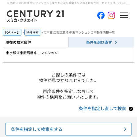
東京都 江東区扇橋 中古マンション｜東京都心及び城南エリアの不動産売買｜センチュリー21スミカ・クリエイト
ホーム
TOPページ
物件検索
東京都 江東区扇橋 中古マンションの不動産情報一覧
現在の検索条件
条件を選び直す
当社について
東京都 江東区扇橋 中古マンション
買いたい
お探しの条件では
売りたい
物件が見つかりませんでした。
再度条件を指定しなおして
コンテンツ
物件の検索をお願いいたします。
条件を指定し直して検索
採用情報
会員メニュー
条件を指定して検索をする