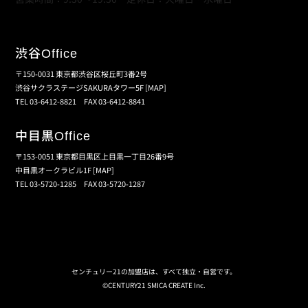
渋谷
Office
〒150-0031 東京都渋谷区桜丘町3番2号
渋谷サクラステージSAKURAタワー5F
[MAP]
TEL 03-6412-8821 FAX 03-6412-8841
中目黒
Office
〒153-0051 東京都目黒区上目黒一丁目26番9号
中目黒オークラビル1F
[MAP]
TEL 03-5720-1285 FAX 03-5720-1287
個人情報保護の取扱い
会員規約
サイトマップ
センチュリー21の加盟店は、すべて独立・自営です。
©CENTURY21 SMICA CREATE Inc.