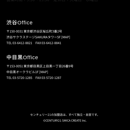
渋谷
Office
〒150-0031 東京都渋谷区桜丘町3番2号
渋谷サクラステージSAKURAタワー5F
[MAP]
TEL 03-6412-8821 FAX 03-6412-8841
中目黒
Office
〒153-0051 東京都目黒区上目黒一丁目26番9号
中目黒オークラビル1F
[MAP]
TEL 03-5720-1285 FAX 03-5720-1287
個人情報保護の取扱い
会員規約
サイトマップ
センチュリー21の加盟店は、すべて独立・自営です。
©CENTURY21 SMICA CREATE Inc.