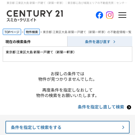
東京都 江東区大島 新築一戸建て（新築一軒家）｜東京都心及び城南エリアの不動産売買｜センチュリー21スミカ・クリエイト
ホーム
TOPページ
物件検索
東京都 江東区大島 新築一戸建て（新築一軒家）の不動産情報一覧
現在の検索条件
条件を選び直す
当社について
東京都 江東区大島 新築一戸建て（新築一軒家）
買いたい
お探しの条件では
売りたい
物件が見つかりませんでした。
再度条件を指定しなおして
コンテンツ
物件の検索をお願いいたします。
条件を指定し直して検索
採用情報
会員メニュー
条件を指定して検索をする