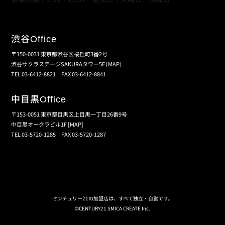
渋谷
Office
〒150-0031 東京都渋谷区桜丘町3番2号
渋谷サクラステージSAKURAタワー5F
[MAP]
TEL 03-6412-8821 FAX 03-6412-8841
中目黒
Office
〒153-0051 東京都目黒区上目黒一丁目26番9号
中目黒オークラビル1F
[MAP]
TEL 03-5720-1285 FAX 03-5720-1287
個人情報保護の取扱い
会員規約
サイトマップ
センチュリー21の加盟店は、すべて独立・自営です。
©CENTURY21 SMICA CREATE Inc.