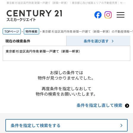
東京都 杉並区高円寺南 新築一戸建て（新築一軒家）｜東京都心及び城南エリアの不動産売買｜センチュリー21スミカ・クリエイト
ホーム
TOPページ
物件検索
東京都 杉並区高円寺南 新築一戸建て（新築一軒家）の不動産情報一
現在の検索条件
条件を選び直す
当社について
東京都 杉並区高円寺南 新築一戸建て（新築一軒家）
買いたい
お探しの条件では
売りたい
物件が見つかりませんでした。
再度条件を指定しなおして
コンテンツ
物件の検索をお願いいたします。
条件を指定し直して検索
採用情報
会員メニュー
条件を指定して検索をする