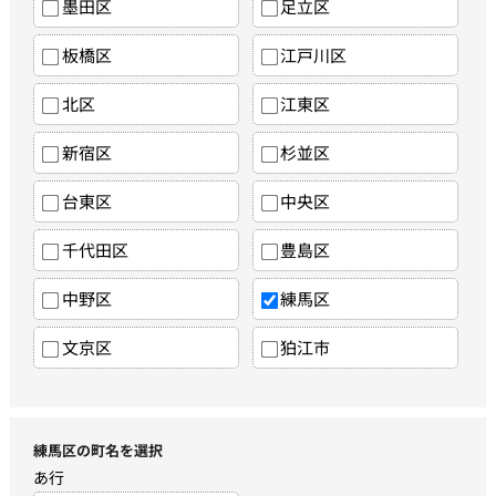
墨田区
足立区
板橋区
江戸川区
北区
江東区
新宿区
杉並区
台東区
中央区
千代田区
豊島区
中野区
練馬区
文京区
狛江市
練馬区の町名を選択
あ行