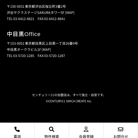
〒150-0031 東京都渋谷区桜丘町3番2号
渋谷サクラステージSAKURAタワー5F
[MAP]
TEL 03-6412-8821 FAX 03-6412-8841
中目黒
Office
〒153-0051 東京都目黒区上目黒一丁目26番9号
中目黒オークラビル1F
[MAP]
TEL 03-5720-1285 FAX 03-5720-1287
個人情報保護の取扱い
会員規約
サイトマップ
センチュリー21の加盟店は、すべて独立・自営です。
©CENTURY21 SMICA CREATE Inc.
電話
物件検索
会員登録
お問合せ