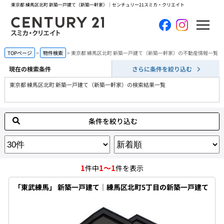
東京都 練馬区北町 新築一戸建て（新築一軒家）｜センチュリー21スミカ・クリエイト
ホーム
TOPページ
物件検索
東京都 練馬区北町 新築一戸建て（新築一軒家）の不動産情報一覧
現在の検索条件
さらに条件を絞り込む
当社について
東京都 練馬区北町 新築一戸建て（新築一軒家）の検索結果一覧
買いたい
条件を絞り込む
売りたい
コンテンツ
1
1～1
件中
件を表示
採用情報
「東武練馬」 新築一戸建て｜練馬区北町5丁目の新築一戸建て
会員メニュー