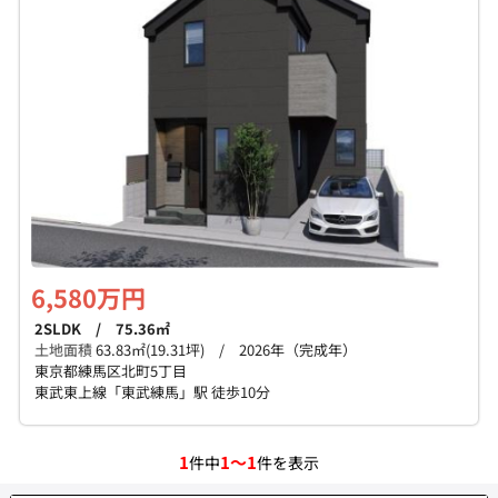
個人情報保護の取扱い
会員規約
サイトマップ
Engli
6,580万円
2SLDK / 75.36㎡
土地面積
63.83㎡(19.31坪) / 2026年（完成年）
東京都練馬区北町5丁目
東武東上線「東武練馬」駅 徒歩10分
1
1～1
件中
件を表示