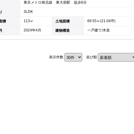
東京メトロ南北線 東大前駅 徒歩6分
キャリア採用
3LDK
り
113㎡
69.55㎡(21.04坪)
面積
土地面積
2024年4月
一戸建て/木造
月
建物構造
表示件数
並び順
個人情報保護の取