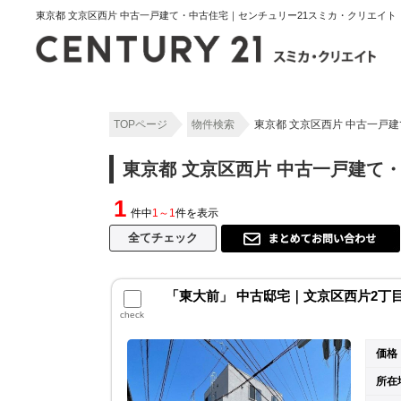
東京都 文京区西片 中古一戸建て・中古住宅｜センチュリー21スミカ・クリエイト
TOPページ
物件検索
東京都 文京区西片 中古一戸
東京都 文京区西片 中古一戸建て
1
件中
1～1
件を表示
「東大前」 中古邸宅｜文京区西片2丁
check
価格
所在