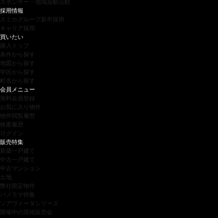
スポンサー・地域貢献活動
採用情報
スミカグループ新卒採用
キャリア採用
買いたい
購入トップ
条件から探す
地図から探す
学区から探す
町名から探す
会員メニュー
無料会員登録
お気に入り物件
物件閲覧履歴
検索履歴
ログイン
販売特集
新築一戸建て
中古一戸建て
中古マンション
土地
弊社限定物件
パノラマ特集
ソアヴィータシリーズ
開催中の現地販売会