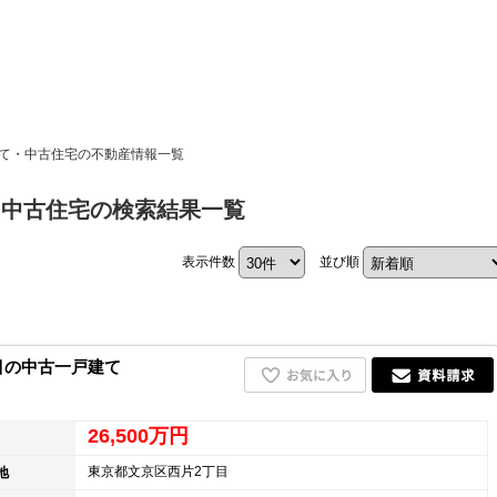
ホーム
建て・中古住宅の不動産情報一覧
お知らせ
・中古住宅の検索結果一覧
会社概要
表示件数
並び順
渋谷オフィス
中目黒オフィ
スタッフ紹介
目の中古一戸建て
採用情
26,500万円
東京都文京区西片2丁目
地
スミカグルー