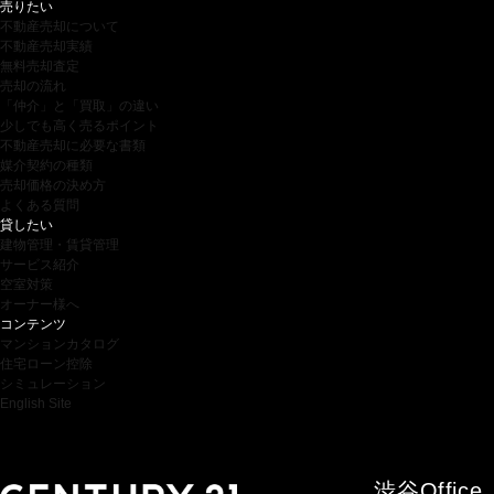
売りたい
不動産売却について
不動産売却実績
無料売却査定
売却の流れ
「仲介」と「買取」の違い
少しでも高く売るポイント
不動産売却に必要な書類
媒介契約の種類
売却価格の決め方
よくある質問
貸したい
建物管理・賃貸管理
サービス紹介
空室対策
オーナー様へ
コンテンツ
マンションカタログ
住宅ローン控除
シミュレーション
English Site
渋谷
Office