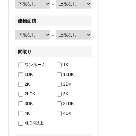
～
建物面積
～
間取り
ワンルーム
1K
1DK
1LDK
2K
2DK
2LDK
3K
3DK
3LDK
4K
4DK
4LDK以上