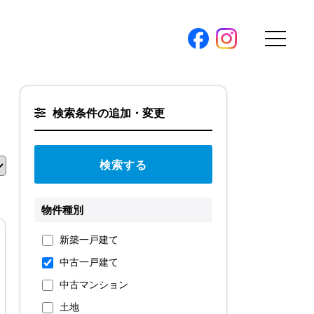
購入トップ
検索条件の追加・変更
条件から探す
地図から探す
（本社）
学区から探す
ス
町名から探す
物件種別
弊社限定物件
新築一戸建て
パノラマ特集
中古一戸建て
ソアヴィータシリーズ
報
中古マンション
開催中の現地販売会
土地
プ新卒採用