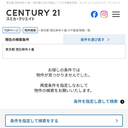
東京都 港区麻布十番 ｜東京都心及び城南エリアの不動産売買｜センチュリー21スミカ・クリエイト
ホーム
TOPページ
物件検索
東京都 港区麻布十番 の不動産情報一覧
現在の検索条件
条件を選び直す
当社について
東京都 港区麻布十番
買いたい
お探しの条件では
売りたい
物件が見つかりませんでした。
再度条件を指定しなおして
コンテンツ
物件の検索をお願いいたします。
条件を指定し直して検索
採用情報
会員メニュー
条件を指定して検索をする