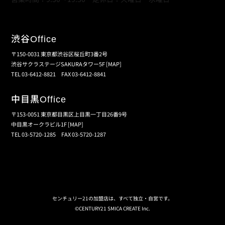
渋谷
Office
〒150-0031 東京都渋谷区桜丘町3番2号
渋谷サクラステージSAKURAタワー5F
[MAP]
TEL 03-6412-8821 FAX 03-6412-8841
中目黒
Office
〒153-0051 東京都目黒区上目黒一丁目26番9号
中目黒オークラビル1F
[MAP]
TEL 03-5720-1285 FAX 03-5720-1287
個人情報保護の取扱い
会員規約
サイトマップ
センチュリー21の加盟店は、すべて独立・自営です。
©CENTURY21 SMICA CREATE Inc.