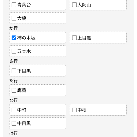
青葉台
大岡山
大橋
か行
柿の木坂
上目黒
五本木
さ行
下目黒
た行
鷹番
な行
中町
中根
中目黒
は行