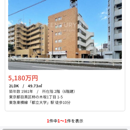
個人情報保護の取扱い
会員規約
サイトマップ
Engli
5,180万円
2LDK / 49.73㎡
築年数
1981年 /
所在階
2階（6階建）
東京都目黒区柿の木坂1丁目 1-5
東急東横線「都立大学」駅 徒歩10分
1
1～1
件中
件を表示