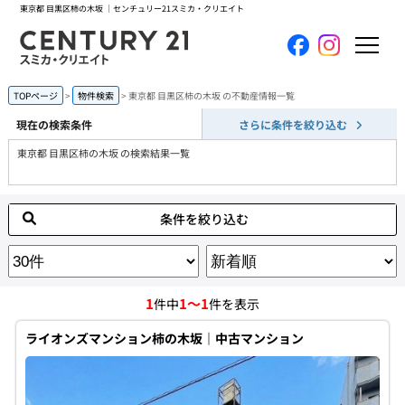
東京都 目黒区柿の木坂 ｜センチュリー21スミカ・クリエイト
ホーム
TOPページ
物件検索
東京都 目黒区柿の木坂 の不動産情報一覧
現在の検索条件
さらに条件を絞り込む
当社について
東京都 目黒区柿の木坂 の検索結果一覧
買いたい
条件を絞り込む
売りたい
コンテンツ
1
1～1
件中
件を表示
採用情報
ライオンズマンション柿の木坂｜中古マンション
会員メニュー