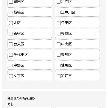
墨田区
足立区
板橋区
江戸川区
北区
江東区
新宿区
杉並区
台東区
中央区
千代田区
豊島区
中野区
練馬区
文京区
狛江市
目黒区の町名を選択
あ行