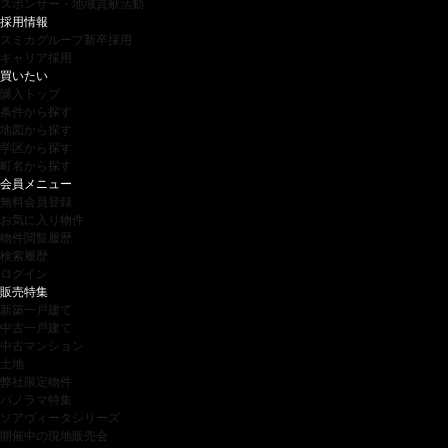
スポンサー・地域貢献活動
採用情報
スミカグループ新卒採用
キャリア採用
買いたい
購入トップ
条件から探す
地図から探す
学区から探す
町名から探す
会員メニュー
無料会員登録
お気に入り物件
物件閲覧履歴
検索履歴
ログイン
販売特集
新築一戸建て
中古一戸建て
中古マンション
土地
弊社限定物件
パノラマ特集
ソアヴィータシリーズ
開催中の現地販売会