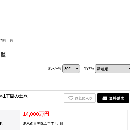
ホーム
産情報一覧
お知らせ
一覧
会社概要
表示件数
並び順
渋谷オフィス
中目黒オフィ
スタッフ紹介
木1丁目の土地
採用情
14,000万円
東京都目黒区五本木1丁目
地
スミカグルー