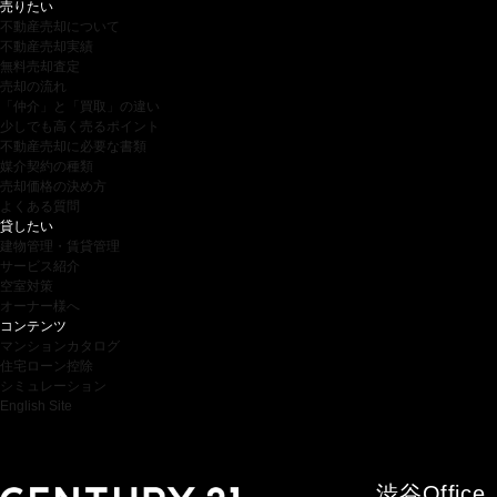
売りたい
不動産売却について
不動産売却実績
無料売却査定
売却の流れ
「仲介」と「買取」の違い
少しでも高く売るポイント
不動産売却に必要な書類
媒介契約の種類
売却価格の決め方
よくある質問
貸したい
建物管理・賃貸管理
サービス紹介
空室対策
オーナー様へ
コンテンツ
マンションカタログ
住宅ローン控除
シミュレーション
English Site
渋谷
Office