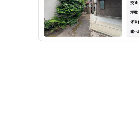
交通
坪数
坪単
建ぺ