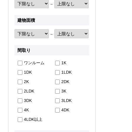
～
建物面積
～
間取り
ワンルーム
1K
1DK
1LDK
2K
2DK
2LDK
3K
3DK
3LDK
4K
4DK
4LDK以上