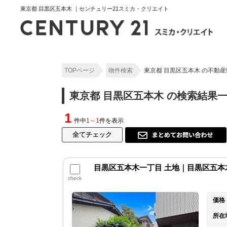
東京都 目黒区五本木 ｜センチュリー21スミカ・クリエイト
TOPページ
物件検索
東京都 目黒区五本木 の不動
東京都 目黒区五本木 の検索結果
1
件中
1～1
件を表示
目黒区五本木一丁目 土地｜目黒区五本
check
価格
所在