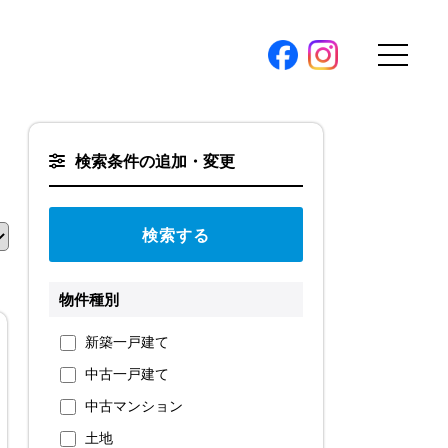
購入トップ
検索条件の追加・変更
条件から探す
地図から探す
（本社）
学区から探す
ス
町名から探す
物件種別
弊社限定物件
新築一戸建て
パノラマ特集
中古一戸建て
ソアヴィータシリーズ
報
中古マンション
開催中の現地販売会
土地
プ新卒採用