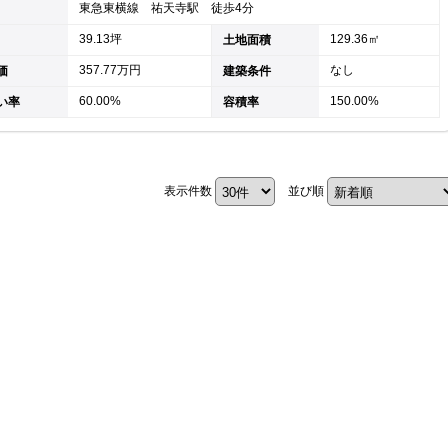
東急東横線 祐天寺駅 徒歩4分
キャリア採用
39.13坪
129.36㎡
土地面積
357.77万円
なし
価
建築条件
60.00%
150.00%
い率
容積率
表示件数
並び順
個人情報保護の取