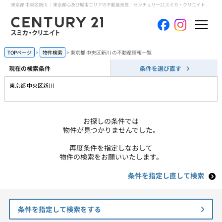
東京都 中央区新川 ｜東京都心及び城南エリアの不動産売買｜センチュリー21スミカ・クリエイト
ホーム
TOPページ
物件検索
東京都 中央区新川 の不動産情報一覧
現在の検索条件
条件を選び直す
当社について
東京都 中央区新川
買いたい
お探しの条件では
売りたい
物件が見つかりませんでした。
再度条件を指定しなおして
コンテンツ
物件の検索をお願いいたします。
条件を指定し直して検索
採用情報
会員メニュー
条件を指定して検索をする