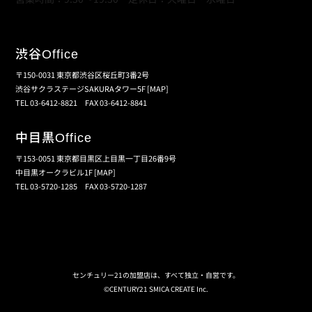
渋谷
Office
〒150-0031 東京都渋谷区桜丘町3番2号
渋谷サクラステージSAKURAタワー5F
[MAP]
TEL 03-6412-8821 FAX 03-6412-8841
中目黒
Office
〒153-0051 東京都目黒区上目黒一丁目26番9号
中目黒オークラビル1F
[MAP]
TEL 03-5720-1285 FAX 03-5720-1287
個人情報保護の取扱い
会員規約
サイトマップ
センチュリー21の加盟店は、すべて独立・自営です。
©CENTURY21 SMICA CREATE Inc.