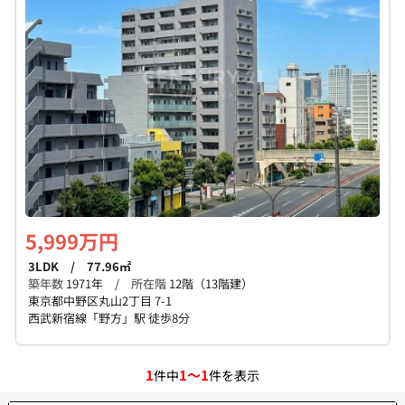
個人情報保護の取扱い
会員規約
サイトマップ
Engli
5,999万円
3LDK / 77.96㎡
築年数
1971年 /
所在階
12階（13階建）
東京都中野区丸山2丁目 7-1
西武新宿線「野方」駅 徒歩8分
1
1～1
件中
件を表示