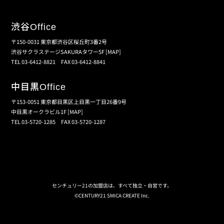
渋谷
Office
〒150-0031 東京都渋谷区桜丘町3番2号
渋谷サクラステージSAKURAタワー5F
[MAP]
TEL 03-6412-8821 FAX 03-6412-8841
中目黒
Office
〒153-0051 東京都目黒区上目黒一丁目26番9号
中目黒オークラビル1F
[MAP]
TEL 03-5720-1285 FAX 03-5720-1287
個人情報保護の取扱い
会員規約
サイトマップ
センチュリー21の加盟店は、すべて独立・自営です。
©CENTURY21 SMICA CREATE Inc.