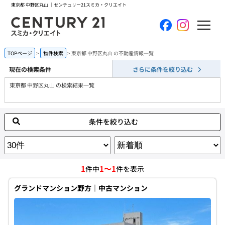
東京都 中野区丸山 ｜センチュリー21スミカ・クリエイト
ホーム
TOPページ
物件検索
東京都 中野区丸山 の不動産情報一覧
現在の検索条件
さらに条件を絞り込む
当社について
東京都 中野区丸山 の検索結果一覧
買いたい
条件を絞り込む
売りたい
コンテンツ
1
1～1
件中
件を表示
採用情報
グランドマンション野方｜中古マンション
会員メニュー