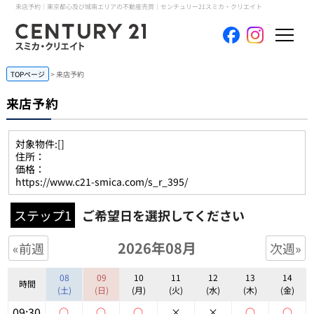
来店予約｜東京都心及び城南エリアの不動産売買｜センチュリー21スミカ・クリエイト
ホーム
TOPページ
来店予約
来店予約
当社について
対象物件:
[]
買いたい
住所：
価格：
https://www.c21-smica.com/s_r_395/
売りたい
ステップ1
ご希望日を選択してください
コンテンツ
2026年08月
«前週
次週»
採用情報
08
09
10
11
12
13
14
時間
(土)
(日)
(月)
(火)
(水)
(木)
(金)
会員メニュー
09:30
○
○
○
×
×
○
○