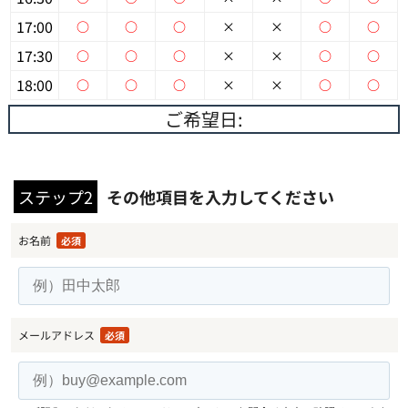
17:00
○
○
○
×
×
○
○
17:30
○
○
○
×
×
○
○
18:00
○
○
○
×
×
○
○
ご希望日:
ステップ2
その他項目を入力してください
お名前
必須
メールアドレス
必須