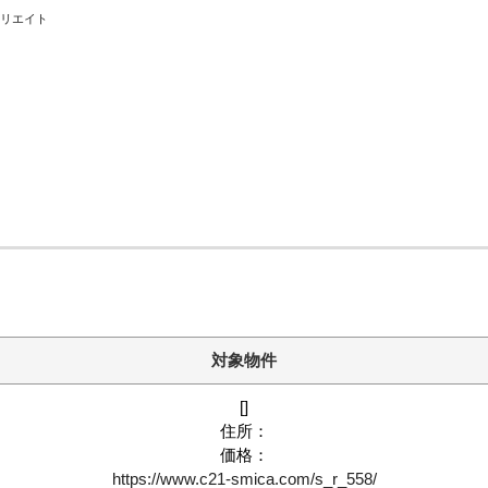
クリエイト
ホーム
お知らせ
会社概要
渋谷オフィス
中目黒オフィ
スタッフ紹介
対象物件
[]
採用情
住所：
価格：
https://www.c21-smica.com/s_r_558/
スミカグルー