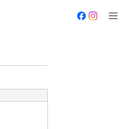
購入トップ
条件から探す
地図から探す
（本社）
学区から探す
ス
町名から探す
弊社限定物件
パノラマ特集
ソアヴィータシリーズ
報
開催中の現地販売会
プ新卒採用