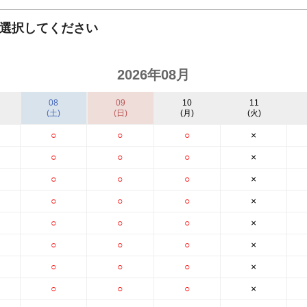
キャリア採用
選択してください
2026年08月
08
09
10
11
(土)
(日)
(月)
(火)
○
○
○
×
○
○
○
×
○
○
○
×
○
○
○
×
個人情報保護の取
○
○
○
×
○
○
○
×
○
○
○
×
○
○
○
×