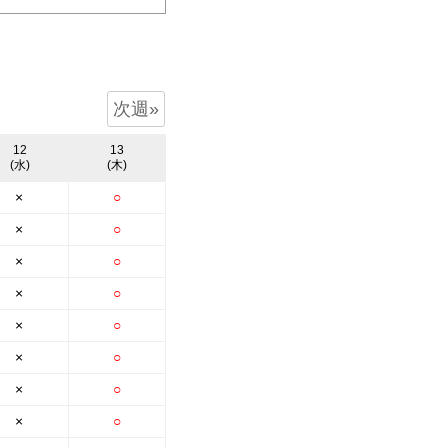
無料会員登録
ログイン
次週»
お気に入り物件
12
13
物件閲覧履歴
(水)
(木)
検索履歴
×
○
×
○
×
○
×
○
扱い
会員規約
サイトマップ
English Site
×
○
×
○
×
○
×
○