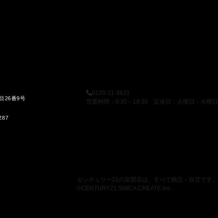
0120-21-9621
目26番9号
営業時間：9:30～19:30 定休日：火曜日・水曜日
287
センチュリー21の加盟店は、すべて独立・自営です。
©CENTURY21 SMICA CREATE Inc.