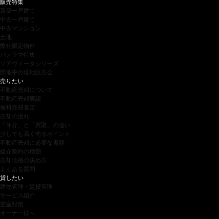
販売特集
新築一戸建て
中古一戸建て
中古マンション
土地
弊社限定物件
パノラマ特集
ソアヴィータシリーズ
開催中の現地販売会
売りたい
不動産売却について
不動産売却実績
無料売却査定
売却の流れ
「仲介」と「買取」の違い
少しでも高く売るポイント
不動産売却に必要な書類
媒介契約の種類
売却価格の決め方
よくある質問
貸したい
建物管理・賃貸管理
サービス紹介
空室対策
オーナー様へ