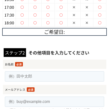
17:00
○
○
○
○
×
×
○
17:30
○
○
○
○
×
×
○
18:00
○
○
○
○
×
×
○
ご希望日:
ステップ2
その他項目を入力してください
お名前
必須
メールアドレス
必須