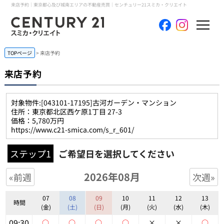
来店予約｜東京都心及び城南エリアの不動産売買｜センチュリー21スミカ・クリエイト
ホーム
TOPページ
来店予約
来店予約
当社について
対象物件:
[043101-17195]古河ガーデン・マンション
買いたい
住所：東京都北区西ケ原1丁目 27-3
価格：5,780万円
https://www.c21-smica.com/s_r_601/
売りたい
ステップ1
ご希望日を選択してください
コンテンツ
2026年08月
«前週
次週»
採用情報
07
08
09
10
11
12
13
時間
(金)
(土)
(日)
(月)
(火)
(水)
(木)
会員メニュー
09:30
○
○
○
○
×
×
○