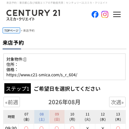
来店予約｜東京都心及び城南エリアの不動産売買｜センチュリー21スミカ・クリエイト
ホーム
TOPページ
来店予約
来店予約
当社について
対象物件:
[]
買いたい
住所：
価格：
https://www.c21-smica.com/s_r_604/
売りたい
ステップ1
ご希望日を選択してください
コンテンツ
2026年08月
«前週
次週»
採用情報
07
08
09
10
11
12
13
時間
(金)
(土)
(日)
(月)
(火)
(水)
(木)
会員メニュー
09:30
○
○
○
○
×
×
○