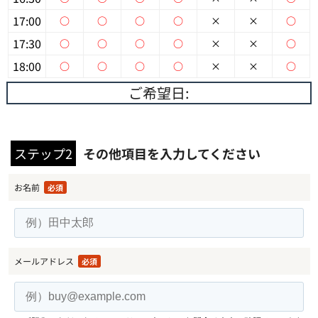
17:00
○
○
○
○
×
×
○
17:30
○
○
○
○
×
×
○
18:00
○
○
○
○
×
×
○
ご希望日:
ステップ2
その他項目を入力してください
お名前
必須
メールアドレス
必須