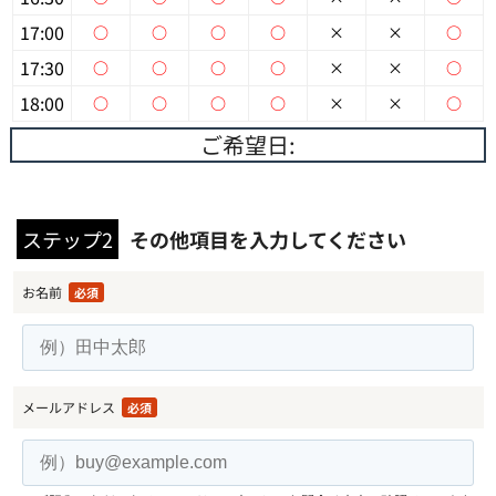
17:00
○
○
○
○
×
×
○
17:30
○
○
○
○
×
×
○
18:00
○
○
○
○
×
×
○
ご希望日:
ステップ2
その他項目を入力してください
お名前
必須
メールアドレス
必須