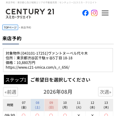
来店予約｜東京都心及び城南エリアの不動産売買｜センチュリー21スミカ・クリエイト
ホーム
TOPページ
来店予約
来店予約
当社について
対象物件:
[043101-17251]ヴァントヌーベル代々木
買いたい
住所：東京都渋谷区千駄ヶ谷5丁目 18-18
価格：10,880万円
https://www.c21-smica.com/s_r_656/
売りたい
ステップ1
ご希望日を選択してください
コンテンツ
2026年08月
«前週
次週»
採用情報
07
08
09
10
11
12
13
時間
(金)
(土)
(日)
(月)
(火)
(水)
(木)
会員メニュー
09:30
○
○
○
○
×
×
○