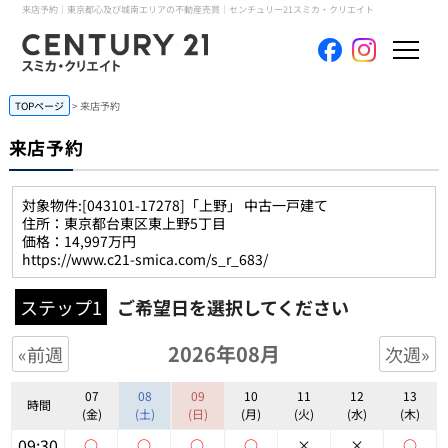
来店予約｜東京都心及び城南エリアの不動産売買｜センチュリー21スミカ・クリエイト
ホーム
TOPページ
来店予約
来店予約
当社について
対象物件:
[043101-17278]「上野」 中古一戸建て
買いたい
住所：東京都台東区東上野5丁目
価格：14,997万円
https://www.c21-smica.com/s_r_683/
売りたい
ステップ1
ご希望日を選択してください
コンテンツ
2026年08月
«前週
次週»
採用情報
07
08
09
10
11
12
13
時間
(金)
(土)
(日)
(月)
(火)
(水)
(木)
会員メニュー
09:30
○
○
○
○
×
×
○