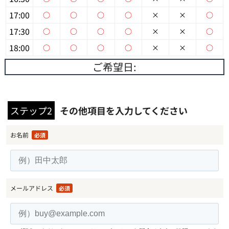
17:00
○
○
○
○
×
×
○
17:30
○
○
○
○
×
×
○
18:00
○
○
○
○
×
×
○
ご希望日:
ステップ2
その他項目を入力してください
お名前
必須
メールアドレス
必須