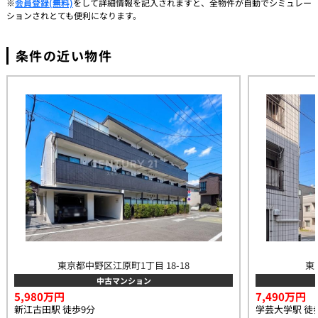
※
会員登録(無料)
をして詳細情報を記入されますと、全物件が自動でシミュレー
ションされとても便利になります。
条件の近い物件
東京都中野区江原町1丁目 18-18
東
中古マンション
5,980万円
7,490万円
新江古田駅 徒歩9分
学芸大学駅 徒歩