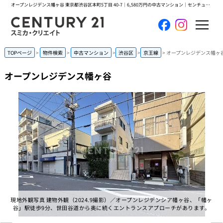
オープンレジデンス幡ヶ谷 東京都渋谷区本町5丁目 40-7｜6,580万円の中古マンション｜センチュリー21スミカ・クリエイト
ホーム
TOPページ
物件検索
中古マンション
渋谷区
京王線
オープンレジデンス幡ヶ
オープンレジデンス幡ヶ谷
当社について
買いたい
売りたい
コンテンツ
採用情報
現地外観写真 建物外観（2024.9撮影）／オープンレジデンシア幡ヶ谷、「幡ヶ
会員メニュー
谷」駅徒歩9分、世田谷道から奥に続くエントランスアプローチがあります。