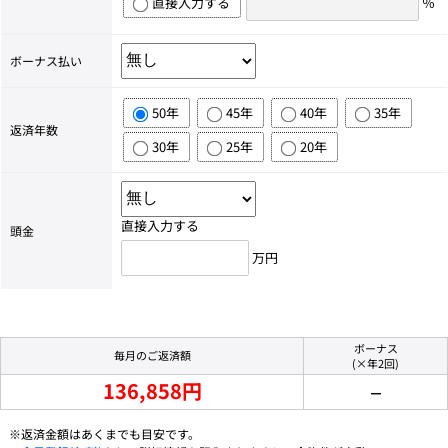
直接入力する
％
ボーナス払い
50年
45年
40年
35年
返済年数
30年
25年
20年
直接入力する
頭金
万円
ボーナス
毎月のご返済額
(×年2回)
136,858円
－
※返済金額はあくまでも目安です。