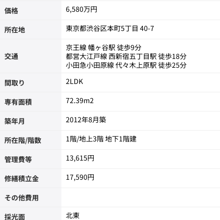
6,580万円
価格
東京都渋谷区本町5丁目 40-7
所在地
京王線 幡ヶ谷駅 徒歩9分
交通
都営大江戸線 西新宿五丁目駅 徒歩18分
小田急小田原線 代々木上原駅 徒歩25分
2LDK
間取り
72.39m
2
専有面積
2012年8月築
築年月
1階/地上3階 地下1階建
所在階/階数
13,615円
管理費等
17,590円
修繕積立金
その他費用
北東
採光面