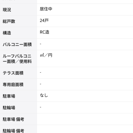
居住中
現況
24戸
総戸数
RC造
構造
-
バルコニー面積
㎡／円
ルーフバルコニ
ー面積／使用料
-
テラス面積
-
専用庭面積
なし
駐車場
-
駐輪場
駐車場 備考
駐輪場 備考