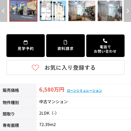
個人情報保護の取扱い
会員規約
サイトマップ
Engli
電話で
見学予約
資料請求
お問い合わせ
6,580万円
販売価格
ローンシミュレーション
中古マンション
物件種別
2LDK（-）
間取り
72.39m
2
専有面積