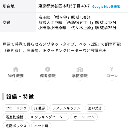
東京都渋谷区本町5丁目 40-7
所在地
Google Mapを表示
京王線 「幡ヶ谷」駅 徒歩9分
交通
都営大江戸線 「西新宿五丁目」駅 徒歩18分
小田急小田原線 「代々木上原」駅 徒歩25分
戸建て感覚で暮らせるメゾネットタイプ、ペット2匹まで飼育可能
（細則有）、床暖房、IHクッキングヒーターなど設備充実
物件概要
備考情報
学区情報
ローン
設備・特徴
フローリング
床暖房
システムキッチン
追い焚き
浴室乾燥機
IHクッキングヒーター
オートロック
宅配ボックス
ペット可