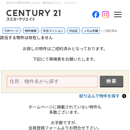
該当する物件は存在しません｜株式会社スミカ・クリエイト
ホーム
TOPページ
物件検索
中古マンション
渋谷区
ＪＲ山手線
ご成約済み
該当する物件は存在しません
当社について
お探しの物件はご成約済みとなっております。
下記にて再検索をお願いたします。
買いたい
売りたい
コンテンツ
絞り込んで物件を探す
採用情報
ホームページに掲載されていない物件も
多数ございます。
会員メニュー
お手数ですが、
会員登録フォームよりお問合せ下さい。