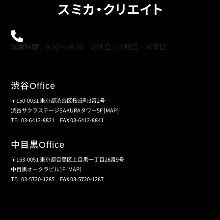
0120-21-9621
営業時間：9:30～19:30 定休日：火曜日・水曜日
渋谷
Office
〒150-0031 東京都渋谷区桜丘町3番2号
渋谷サクラステージSAKURAタワー5F
[MAP]
TEL 03-6412-8821 FAX 03-6412-8841
中目黒
Office
〒153-0051 東京都目黒区上目黒一丁目26番9号
中目黒オークラビル1F
[MAP]
TEL 03-5720-1285 FAX 03-5720-1287
個人情報保護の取扱い
会員規約
サイトマップ