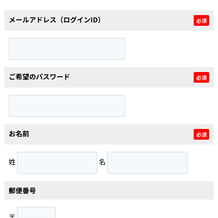
メールアドレス（ログインID）
必須
個人情報保護の取扱い
会員規約
サイトマップ
Engli
ご希望のパスワード
必須
お名前
必須
姓
名
郵便番号
〒