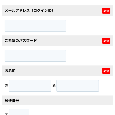
メールアドレス（ログインID）
必須
個人情報保護の取扱い
会員規約
サイトマップ
Engli
ご希望のパスワード
必須
お名前
必須
姓
名
郵便番号
〒