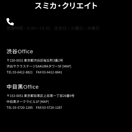
0120-21-9621
営業時間：9:30～19:30 定休日：火曜日・水曜日
渋谷
Office
〒150-0031 東京都渋谷区桜丘町3番2号
渋谷サクラステージSAKURAタワー5F
[MAP]
TEL 03-6412-8821 FAX 03-6412-8841
中目黒
Office
〒153-0051 東京都目黒区上目黒一丁目26番9号
中目黒オークラビル1F
[MAP]
TEL 03-5720-1285 FAX 03-5720-1287
個人情報保護の取扱い
会員規約
サイトマップ