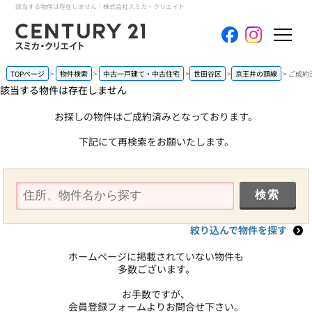
該当する物件は存在しません｜株式会社スミカ・クリエイト
ホーム
TOPページ
物件検索
中古一戸建て・中古住宅
世田谷区
京王井の頭線
ご成約
該当する物件は存在しません
当社について
お探しの物件はご成約済みとなっております。
下記にて再検索をお願いたします。
買いたい
売りたい
コンテンツ
絞り込んで物件を探す
採用情報
ホームページに掲載されていない物件も
多数ございます。
会員メニュー
お手数ですが、
会員登録フォームよりお問合せ下さい。