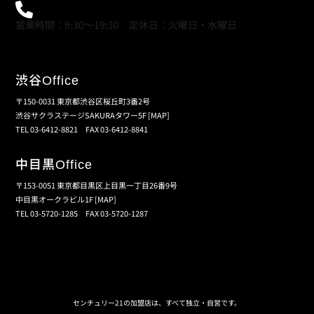
0120-21-9621
営業時間：9:30～19:30 定休日：火曜日・水曜日
渋谷
Office
〒150-0031 東京都渋谷区桜丘町3番2号
渋谷サクラステージSAKURAタワー5F
[MAP]
TEL 03-6412-8821 FAX 03-6412-8841
中目黒
Office
〒153-0051 東京都目黒区上目黒一丁目26番9号
中目黒オークラビル1F
[MAP]
TEL 03-5720-1285 FAX 03-5720-1287
個人情報保護の取扱い
会員規約
サイトマップ
センチュリー21の加盟店は、すべて独立・自営です。