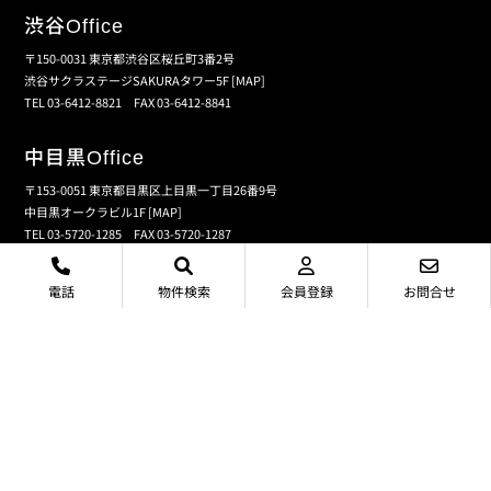
渋谷
Office
〒150-0031 東京都渋谷区桜丘町3番2号
渋谷サクラステージSAKURAタワー5F
[MAP]
TEL 03-6412-8821 FAX 03-6412-8841
中目黒
Office
〒153-0051 東京都目黒区上目黒一丁目26番9号
中目黒オークラビル1F
[MAP]
TEL 03-5720-1285 FAX 03-5720-1287
電話
物件検索
会員登録
お問合せ
個人情報保護の取扱い
会員規約
サイトマップ
センチュリー21の加盟店は、すべて独立・自営です。
©CENTURY21 SMICA CREATE Inc.