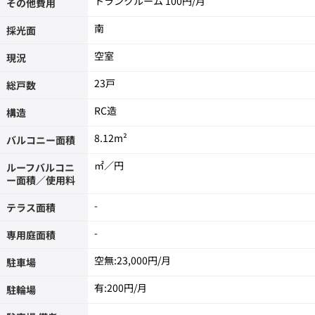
トランクルーム
100
その他費用
南
採光面
空室
現況
23戸
総戸数
RC造
構造
8.12m²
バルコニー面積
㎡／円
ルーフバルコニ
ー面積／使用料
-
テラス面積
-
専用庭面積
空無:23,000円/月
駐車場
有:200円/月
駐輪場