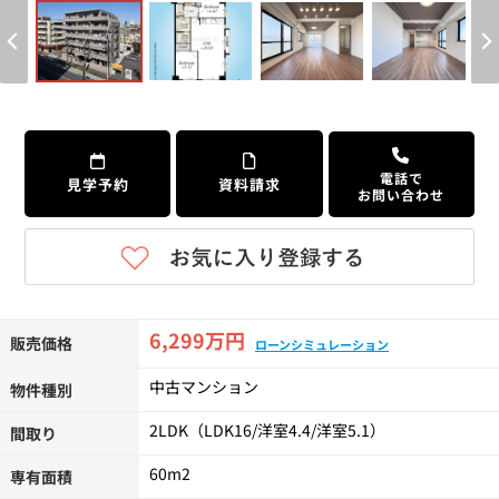
個人情報保護の取扱い
会員規約
サイトマップ
Engli
電話で
見学予約
資料請求
お問い合わせ
6,299万円
販売価格
ローンシミュレーション
中古マンション
物件種別
2LDK（LDK16/洋室4.4/洋室5.1）
間取り
60m
2
専有面積