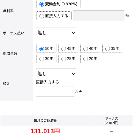
変動金利 (0.920％)
年利率
直接入力する
％
ボーナス払い
50年
45年
40年
35年
返済年数
30年
25年
20年
直接入力する
頭金
万円
ボーナス
毎月のご返済額
(×年2回)
131,013円
－