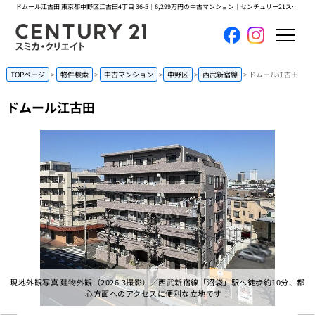
ドムール江古田 東京都中野区江古田4丁目 36-5｜6,299万円の中古マンション｜センチュリー21スミカ・クリエイト
ホーム
TOPページ
物件検索
中古マンション
中野区
西武新宿線
ドムール江古田
ドムール江古田
当社について
買いたい
売りたい
コンテンツ
採用情報
現地外観写真 建物外観（2026.3撮影）／西武新宿線「沼袋」駅へ徒歩約10分、都
会員メニュー
心方面へのアクセスに便利な立地です！