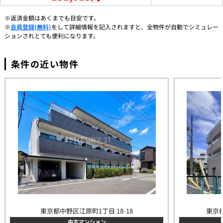
※返済金額はあくまでも目安です。
※
会員登録(無料)
をして詳細情報を記入されますと、全物件が自動でシミュレー
ションされとても便利になります。
条件の近い物件
東京都中野区江原町1丁目 18-18
東京都
中古マンション