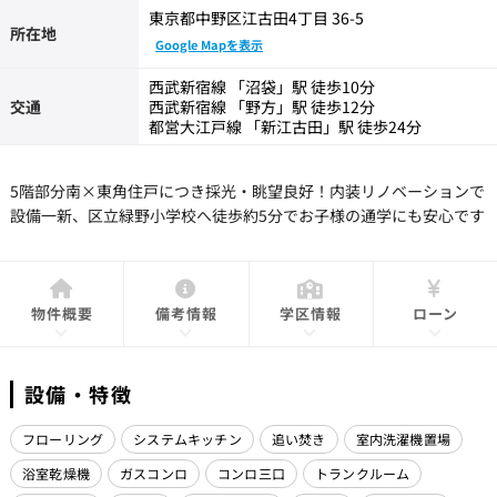
東京都中野区江古田4丁目 36-5
所在地
Google Mapを表示
西武新宿線 「沼袋」駅 徒歩10分
交通
西武新宿線 「野方」駅 徒歩12分
都営大江戸線 「新江古田」駅 徒歩24分
5階部分南×東角住戸につき採光・眺望良好！内装リノベーションで
設備一新、区立緑野小学校へ徒歩約5分でお子様の通学にも安心です
物件概要
備考情報
学区情報
ローン
設備・特徴
フローリング
システムキッチン
追い焚き
室内洗濯機置場
浴室乾燥機
ガスコンロ
コンロ三口
トランクルーム