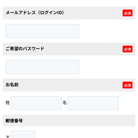
メールアドレス（ログインID）
必須
個人情報保護の取扱い
会員規約
サイトマップ
Engli
ご希望のパスワード
必須
お名前
必須
姓
名
郵便番号
〒