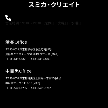
0120-21-9621
営業時間：9:30～19:30 定休日：火曜日・水曜日
渋谷
Office
〒150-0031 東京都渋谷区桜丘町3番2号
渋谷サクラステージSAKURAタワー5F
[MAP]
TEL 03-6412-8821 FAX 03-6412-8841
中目黒
Office
〒153-0051 東京都目黒区上目黒一丁目26番9号
中目黒オークラビル1F
[MAP]
TEL 03-5720-1285 FAX 03-5720-1287
個人情報保護の取扱い
会員規約
サイトマップ