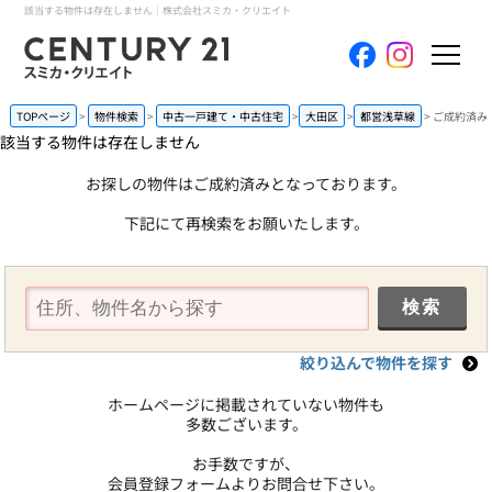
該当する物件は存在しません｜株式会社スミカ・クリエイト
ホーム
TOPページ
物件検索
中古一戸建て・中古住宅
大田区
都営浅草線
ご成約済み
該当する物件は存在しません
当社について
お探しの物件はご成約済みとなっております。
下記にて再検索をお願いたします。
買いたい
売りたい
コンテンツ
絞り込んで物件を探す
採用情報
ホームページに掲載されていない物件も
多数ございます。
会員メニュー
お手数ですが、
会員登録フォームよりお問合せ下さい。