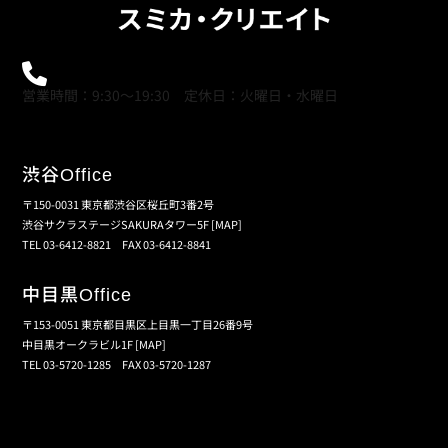
0120-21-9621
営業時間：9:30～19:30 定休日：火曜日・水曜日
渋谷
Office
〒150-0031 東京都渋谷区桜丘町3番2号
渋谷サクラステージSAKURAタワー5F
[MAP]
TEL 03-6412-8821 FAX 03-6412-8841
中目黒
Office
〒153-0051 東京都目黒区上目黒一丁目26番9号
中目黒オークラビル1F
[MAP]
TEL 03-5720-1285 FAX 03-5720-1287
個人情報保護の取扱い
会員規約
サイトマップ