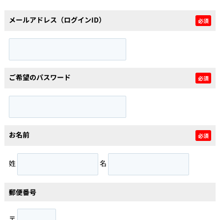
メールアドレス（ログインID）
必須
個人情報保護の取扱い
会員規約
サイトマップ
Engli
ご希望のパスワード
必須
お名前
必須
姓
名
郵便番号
〒