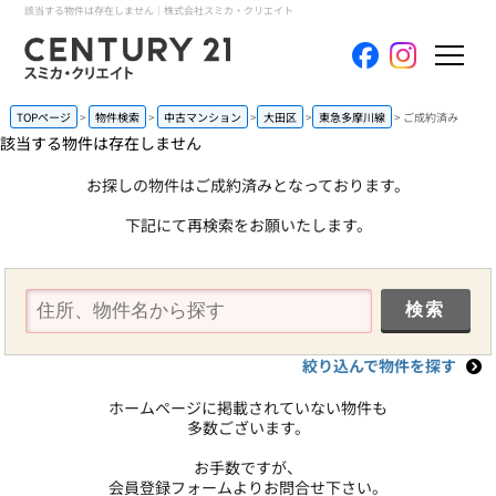
該当する物件は存在しません｜株式会社スミカ・クリエイト
ホーム
TOPページ
物件検索
中古マンション
大田区
東急多摩川線
ご成約済み
該当する物件は存在しません
当社について
お探しの物件はご成約済みとなっております。
下記にて再検索をお願いたします。
買いたい
売りたい
コンテンツ
絞り込んで物件を探す
採用情報
ホームページに掲載されていない物件も
多数ございます。
会員メニュー
お手数ですが、
会員登録フォームよりお問合せ下さい。