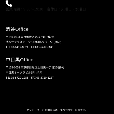
0120-21-9621
営業時間：9:30～19:30 定休日：火曜日・水曜日
渋谷
Office
〒150-0031 東京都渋谷区桜丘町3番2号
渋谷サクラステージSAKURAタワー5F
[MAP]
TEL 03-6412-8821 FAX 03-6412-8841
中目黒
Office
〒153-0051 東京都目黒区上目黒一丁目26番9号
中目黒オークラビル1F
[MAP]
TEL 03-5720-1285 FAX 03-5720-1287
個人情報保護の取扱い
会員規約
サイトマップ
センチュリー21の加盟店は、すべて独立・自営です。