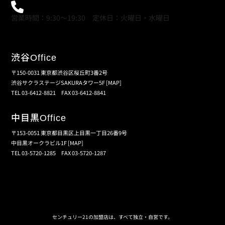
0120-21-9621
営業時間：9:30～19:30 定休日：火曜日・水曜日
渋谷
Office
〒150-0031 東京都渋谷区桜丘町3番2号
渋谷サクラステージSAKURAタワー5F
[MAP]
TEL 03-6412-8821 FAX 03-6412-8841
中目黒
Office
〒153-0051 東京都目黒区上目黒一丁目26番9号
中目黒オークラビル1F
[MAP]
TEL 03-5720-1285 FAX 03-5720-1287
個人情報保護の取扱い
会員規約
サイトマップ
センチュリー21の加盟店は、すべて独立・自営です。