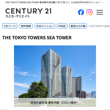
THE TOKYO TOWERS SEA TOWER 東京都中央区勝どき6丁目 3-1｜13,980万円の中古マンション｜センチュリー21スミカ・クリエイト
ホーム
TOPページ
物件検索
中古マンション
中央区
都営大江戸線
THE TOKYO TOWE
THE TOKYO TOWERS SEA TOWER
当社について
買いたい
売りたい
コンテンツ
採用情報
会員メニュー
現地外観写真 建物外観（2026.4撮影）