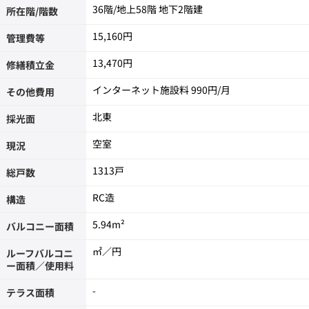
36階/地上58階 地下2階建
所在階/階数
15,160円
管理費等
13,470円
修繕積立金
インターネット施設料
990
その他費用
北東
採光面
空室
現況
1313戸
総戸数
RC造
構造
5.94m²
バルコニー面積
㎡／円
ルーフバルコニ
ー面積／使用料
-
テラス面積