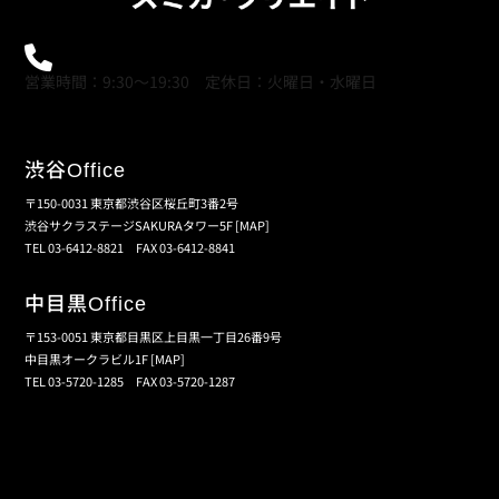
0120-21-9621
営業時間：9:30～19:30 定休日：火曜日・水曜日
渋谷
Office
〒150-0031 東京都渋谷区桜丘町3番2号
渋谷サクラステージSAKURAタワー5F
[MAP]
TEL 03-6412-8821 FAX 03-6412-8841
中目黒
Office
〒153-0051 東京都目黒区上目黒一丁目26番9号
中目黒オークラビル1F
[MAP]
TEL 03-5720-1285 FAX 03-5720-1287
個人情報保護の取扱い
会員規約
サイトマップ