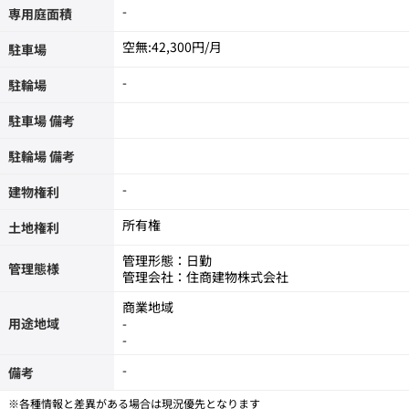
-
専用庭面積
空無:42,300円/月
駐車場
-
駐輪場
駐車場 備考
駐輪場 備考
-
建物権利
所有権
土地権利
管理形態：日勤
管理態様
管理会社：住商建物株式会社
商業地域
用途地域
-
-
-
備考
※各種情報と差異がある場合は現況優先となります