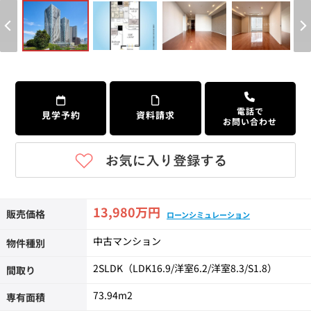
個人情報保護の取扱い
会員規約
サイトマップ
Engli
電話で
見学予約
資料請求
お問い合わせ
13,980万円
販売価格
ローンシミュレーション
中古マンション
物件種別
2SLDK（LDK16.9/洋室6.2/洋室8.3/S1.8）
間取り
73.94m
2
専有面積