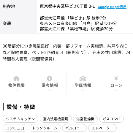
東京都中央区勝どき6丁目 3-1
所在地
Google Mapを表示
都営大江戸線 「勝どき」駅 徒歩7分
交通
東京メトロ有楽町線 「月島」駅 徒歩19分
都営大江戸線 「築地市場」駅 徒歩20分
36階部分につき眺望良好！内装一部リフォーム実施済、納戸やWIC
など収納豊富、ペット2匹飼育可（細則有り）、充実の共用施設、24
時間有人管理（夜間警備員）
物件概要
備考情報
学区情報
ローン
設備・特徴
システムキッチン
室内洗濯機置場
浴室乾燥機
ガスコンロ
コンロ三口
トランクルーム
バルコニー
エレベーター