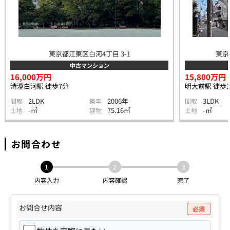
東京都江東区白河4丁目 3-1
東京
中古マンション
16,000万円
15,800万円
清澄白河駅 徒歩7分
明大前駅 徒歩
2LDK
2006年
3LDK
間取
築年
間取
-㎡
75.16㎡
-㎡
土地
建物
土地
お問合わせ
1
2
3
内容入力
内容確認
完了
お問合せ内容
必須