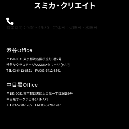
0120-21-9621
営業時間：9:30～19:30 定休日：火曜日・水曜日
渋谷
Office
〒150-0031 東京都渋谷区桜丘町3番2号
渋谷サクラステージSAKURAタワー5F
[MAP]
TEL 03-6412-8821 FAX 03-6412-8841
中目黒
Office
〒153-0051 東京都目黒区上目黒一丁目26番9号
中目黒オークラビル1F
[MAP]
TEL 03-5720-1285 FAX 03-5720-1287
個人情報保護の取扱い
会員規約
サイトマップ