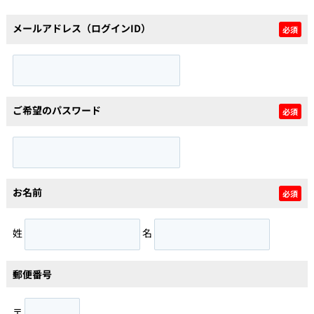
メールアドレス（ログインID）
必須
個人情報保護の取扱い
会員規約
サイトマップ
Engli
ご希望のパスワード
必須
お名前
必須
姓
名
郵便番号
〒