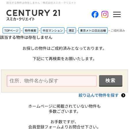
該当する物件は存在しません｜株式会社スミカ・クリエイト
ホーム
TOPページ
物件検索
中古マンション
港区
東京メトロ日比谷線
ご成約済み
該当する物件は存在しません
当社について
お探しの物件はご成約済みとなっております。
下記にて再検索をお願いたします。
買いたい
売りたい
コンテンツ
絞り込んで物件を探す
採用情報
ホームページに掲載されていない物件も
多数ございます。
会員メニュー
お手数ですが、
会員登録フォームよりお問合せ下さい。