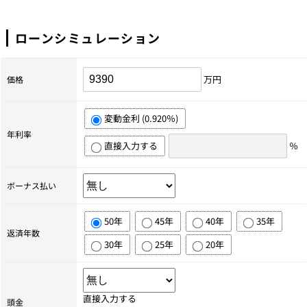
ローンシミュレーション
万円
価格
変動金利 (0.920％)
年利率
直接入力する
％
ボーナス払い
50年
45年
40年
35年
返済年数
30年
25年
20年
直接入力する
頭金