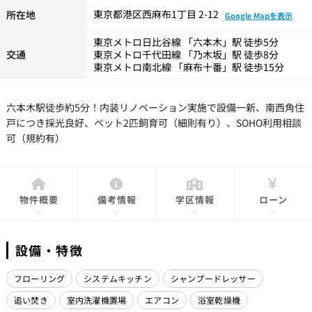
東京都港区西麻布1丁目 2-12
所在地
Google Mapを表示
東京メトロ日比谷線 「六本木」駅 徒歩5分
交通
東京メトロ千代田線 「乃木坂」駅 徒歩8分
東京メトロ南北線 「麻布十番」駅 徒歩15分
六本木駅徒歩約5分！内装リノベーション実施で設備一新、南西角住
戸につき採光良好、ペット2匹飼育可（細則有り）、SOHO利用相談
可（規約有）
物件概要
備考情報
学区情報
ローン
設備・特徴
フローリング
システムキッチン
シャンプードレッサー
追い焚き
室内洗濯機置場
エアコン
浴室乾燥機