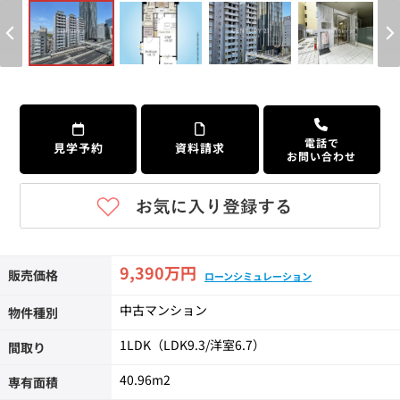
個人情報保護の取扱い
会員規約
サイトマップ
Engli
電話で
見学予約
資料請求
お問い合わせ
9,390万円
販売価格
ローンシミュレーション
中古マンション
物件種別
1LDK（LDK9.3/洋室6.7）
間取り
40.96m
2
専有面積