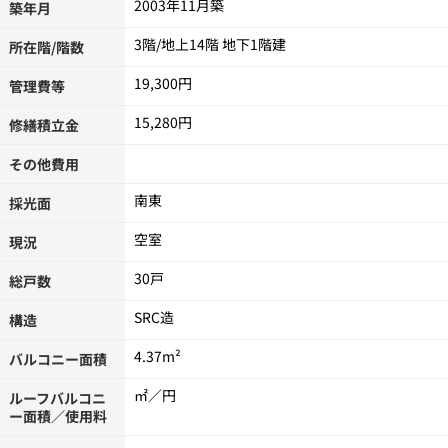
2003年11月築
築年月
3階/地上14階 地下1階建
所在階/階数
19,300円
管理費等
15,280円
修繕積立金
その他費用
南東
採光面
空室
現況
30戸
総戸数
SRC造
構造
4.37m²
バルコニー面積
㎡／円
ルーフバルコニ
ー面積／使用料