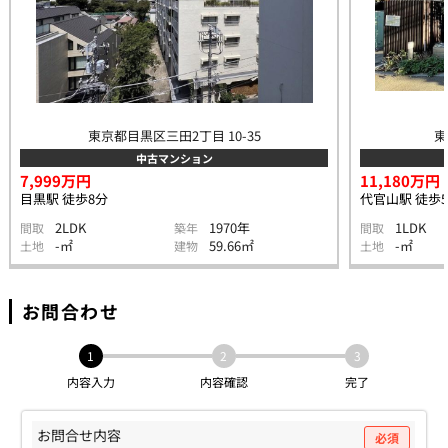
東京都目黒区三田2丁目 10-35
東
中古マンション
7,999万円
11,180万円
目黒駅 徒歩8分
代官山駅 徒歩
2LDK
1970年
1LDK
間取
築年
間取
-㎡
59.66㎡
-㎡
土地
建物
土地
お問合わせ
1
2
3
内容入力
内容確認
完了
お問合せ内容
必須