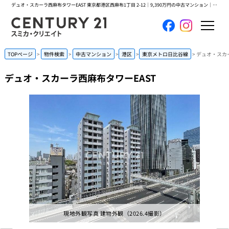
デュオ・スカーラ西麻布タワーEAST 東京都港区西麻布1丁目 2-12｜9,390万円の中古マンション｜センチュリー21スミカ・クリエイト
ホーム
TOPページ
物件検索
中古マンション
港区
東京メトロ日比谷線
デュオ・スカー
デュオ・スカーラ西麻布タワーEAST
当社について
買いたい
売りたい
コンテンツ
採用情報
会員メニュー
現地外観写真 建物外観（2026.4撮影）