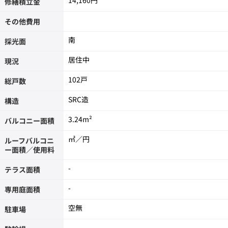
14,160円
修繕積立金
その他費用
南
採光面
居住中
現況
102戸
総戸数
SRC造
構造
3.24m²
バルコニー面積
㎡／円
ルーフバルコニ
ー面積／使用料
-
テラス面積
-
専用庭面積
空無
駐車場
-