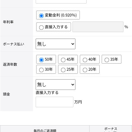
変動金利 (0.920％)
年利率
直接入力する
％
ボーナス払い
50年
45年
40年
35年
返済年数
30年
25年
20年
直接入力する
頭金
万円
ボーナス
毎月のご返済額