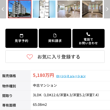
個人情報保護の取扱い
会員規約
サイトマップ
Engli
電話で
見学予約
資料請求
お問い合わせ
5,180万円
販売価格
ローンシミュレーション
中古マンション
物件種別
3LDK（LDK12.6/洋室4.3/洋室5.2/洋室7.4）
間取り
65.08m
2
専有面積