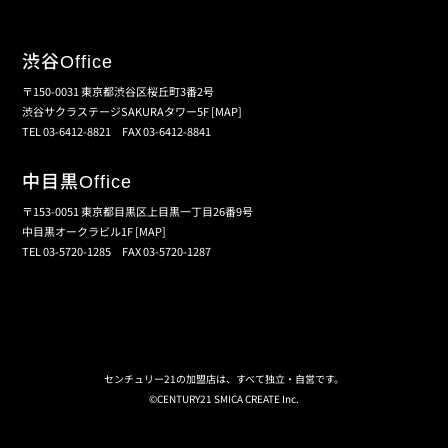
渋谷
Office
〒150-0031 東京都渋谷区桜丘町3番2号
渋谷サクラステージSAKURAタワー5F
[MAP]
TEL 03-6412-8821 FAX 03-6412-8841
中目黒
Office
〒153-0051 東京都目黒区上目黒一丁目26番9号
中目黒オークラビル1F
[MAP]
TEL 03-5720-1285 FAX 03-5720-1287
個人情報保護の取扱い
会員規約
サイトマップ
センチュリー21の加盟店は、すべて独立・自営です。
©CENTURY21 SMICA CREATE Inc.