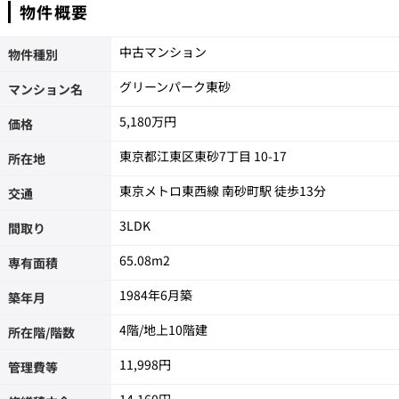
物件概要
中古マンション
物件種別
グリーンパーク東砂
マンション名
5,180万円
価格
東京都江東区東砂7丁目 10-17
所在地
東京メトロ東西線 南砂町駅 徒歩13分
交通
3LDK
間取り
65.08m
2
専有面積
1984年6月築
築年月
4階/地上10階建
所在階/階数
11,998円
管理費等