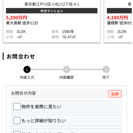
東京都江戸川区小松川2丁目 4-1
東
中古マンション
5,290万円
4,190万円
東大島駅 徒歩11分
蓮根駅 徒歩8分
3LDK
1986年
3LDK
間取
築年
間取
-㎡
76.47㎡
-㎡
土地
建物
土地
お問合わせ
1
2
3
内容入力
内容確認
完了
お問合せ内容
必須
物件を実際に見たい
もっと詳細が知りたい