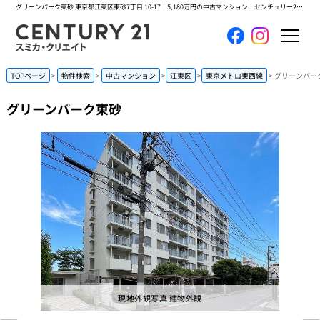
グリーンパーク東砂 東京都江東区東砂7丁目 10-17｜5,180万円の中古マンション｜センチュリー21スミカ・クリエイト
ホーム
TOPページ
物件検索
中古マンション
江東区
東京メトロ東西線
グリーンパー
グリーンパーク東砂
当社について
買いたい
売りたい
コンテンツ
採用情報
会員メニュー
現地外観写真 建物外観