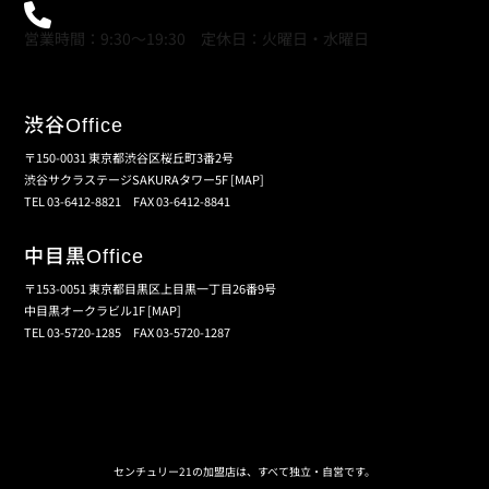
0120-21-9621
営業時間：9:30～19:30 定休日：火曜日・水曜日
渋谷
Office
〒150-0031 東京都渋谷区桜丘町3番2号
渋谷サクラステージSAKURAタワー5F
[MAP]
TEL 03-6412-8821 FAX 03-6412-8841
中目黒
Office
〒153-0051 東京都目黒区上目黒一丁目26番9号
中目黒オークラビル1F
[MAP]
TEL 03-5720-1285 FAX 03-5720-1287
個人情報保護の取扱い
会員規約
サイトマップ
センチュリー21の加盟店は、すべて独立・自営です。