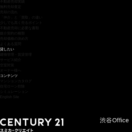
不動産売却実績
無料売却査定
売却の流れ
「仲介」と「買取」の違い
少しでも高く売るポイント
不動産売却に必要な書類
媒介契約の種類
売却価格の決め方
よくある質問
貸したい
建物管理・賃貸管理
サービス紹介
空室対策
オーナー様へ
コンテンツ
マンションカタログ
住宅ローン控除
シミュレーション
English Site
渋谷
Office