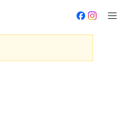
購入トップ
。
条件から探す
。
地図から探す
（本社）
学区から探す
ス
町名から探す
弊社限定物件
パノラマ特集
ソアヴィータシリーズ
報
開催中の現地販売会
プ新卒採用