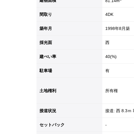
建物面積
81.14m
間取り
4DK
築年月
1998年8月築
採光面
西
建ぺい率
40(%)
駐車場
有
土地権利
所有権
接道状況
接道: 西 8.3ｍ
セットバック
-