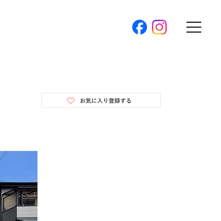
購入トップ
条件から探す
地図から探す
（本社）
学区から探す
ス
町名から探す
弊社限定物件
パノラマ特集
ソアヴィータシリーズ
報
開催中の現地販売会
プ新卒採用