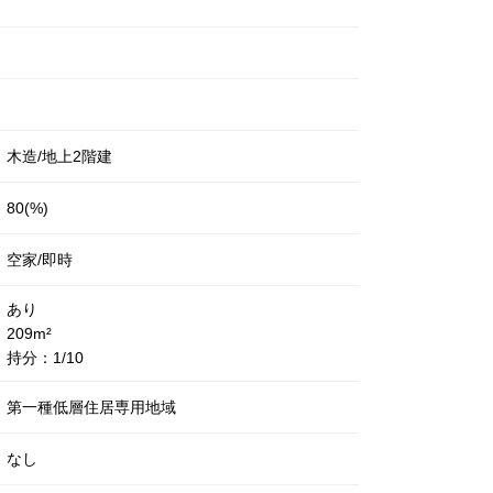
木造/
地上2階建
80(%)
空家/即時
あり
209m²
持分：1/10
第一種低層住居専用地域
なし