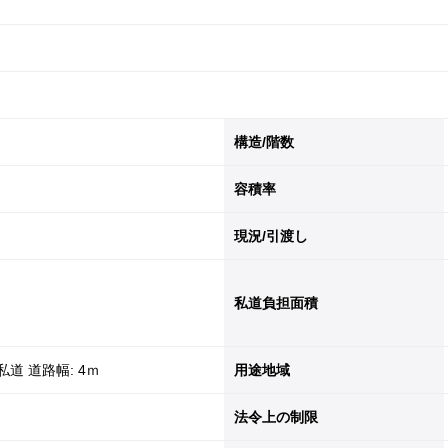
構造/階数
容積率
現況/引渡し
私道負担面積
 私道 道路幅: 4ｍ
用途地域
法令上の制限