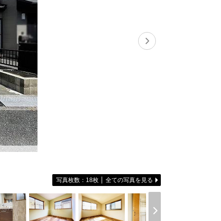
無料会員登録
ログイン
お気に入り物件
物件閲覧履歴
検索履歴
扱い
会員規約
サイトマップ
English Site
写真枚数：18枚
全ての写真を見る