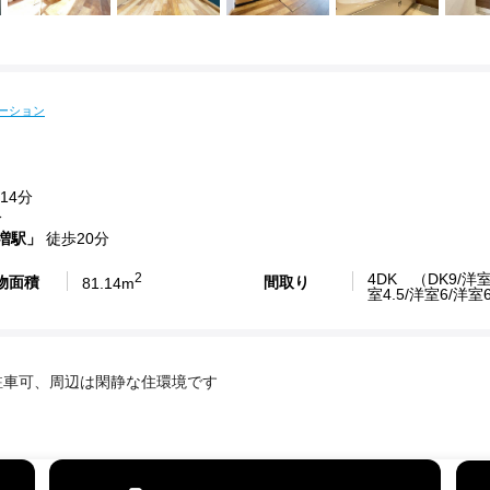
ーション
14分
分
増駅」
徒歩20分
2
4DK （DK9/洋室
物面積
間取り
81.14m
室4.5/洋室6/洋室
駐車可、周辺は閑静な住環境です