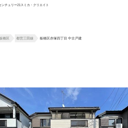
｜センチュリー21スミカ・クリエイト
ホーム
板橋区
都営三田線
板橋区赤塚四丁目 中古戸建
お知らせ
会社概要
渋谷オフィス
中目黒オフィ
スタッフ紹介
採用情
スミカグルー