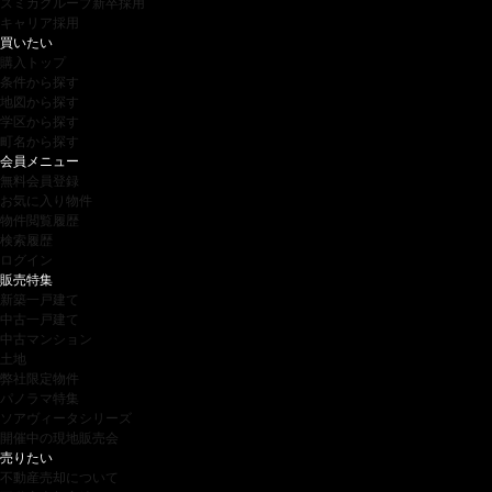
スミカグループ新卒採用
キャリア採用
買いたい
購入トップ
条件から探す
地図から探す
学区から探す
町名から探す
会員メニュー
無料会員登録
お気に入り物件
物件閲覧履歴
検索履歴
ログイン
販売特集
新築一戸建て
中古一戸建て
中古マンション
土地
弊社限定物件
パノラマ特集
ソアヴィータシリーズ
開催中の現地販売会
売りたい
不動産売却について