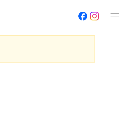
購入トップ
。
条件から探す
。
地図から探す
（本社）
学区から探す
ス
町名から探す
弊社限定物件
パノラマ特集
ソアヴィータシリーズ
報
開催中の現地販売会
プ新卒採用