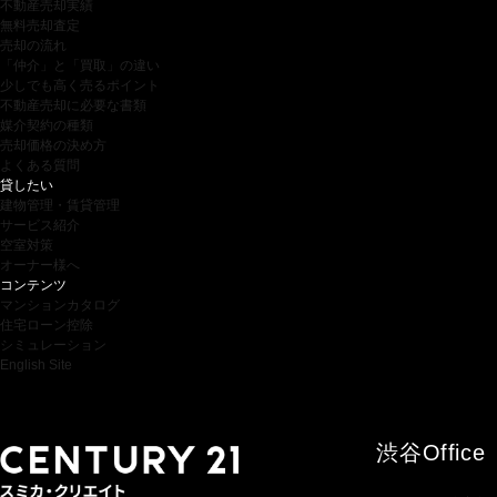
不動産売却実績
無料売却査定
売却の流れ
「仲介」と「買取」の違い
少しでも高く売るポイント
不動産売却に必要な書類
媒介契約の種類
売却価格の決め方
よくある質問
貸したい
建物管理・賃貸管理
サービス紹介
空室対策
オーナー様へ
コンテンツ
マンションカタログ
住宅ローン控除
シミュレーション
English Site
渋谷
Office