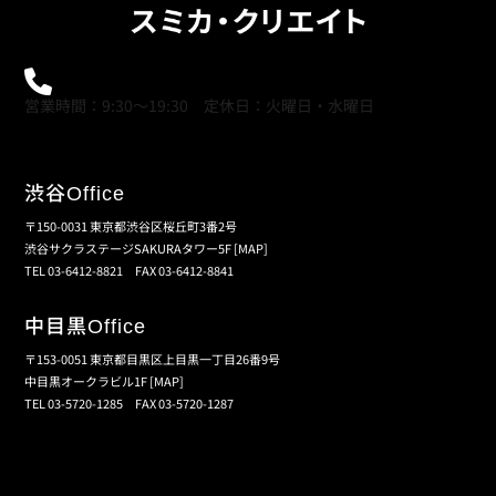
0120-21-9621
営業時間：9:30～19:30 定休日：火曜日・水曜日
渋谷
Office
〒150-0031 東京都渋谷区桜丘町3番2号
渋谷サクラステージSAKURAタワー5F
[MAP]
TEL 03-6412-8821 FAX 03-6412-8841
中目黒
Office
〒153-0051 東京都目黒区上目黒一丁目26番9号
中目黒オークラビル1F
[MAP]
TEL 03-5720-1285 FAX 03-5720-1287
個人情報保護の取扱い
会員規約
サイトマップ