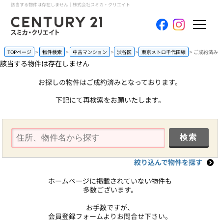
該当する物件は存在しません｜株式会社スミカ・クリエイト
ホーム
TOPページ
物件検索
中古マンション
渋谷区
東京メトロ千代田線
ご成約済み
該当する物件は存在しません
当社について
お探しの物件はご成約済みとなっております。
下記にて再検索をお願いたします。
買いたい
売りたい
コンテンツ
絞り込んで物件を探す
採用情報
ホームページに掲載されていない物件も
多数ございます。
会員メニュー
お手数ですが、
会員登録フォームよりお問合せ下さい。