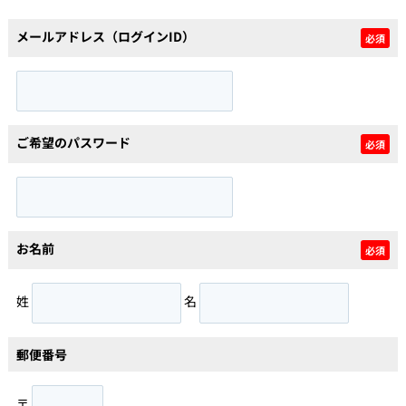
メールアドレス（ログインID）
必須
個人情報保護の取扱い
会員規約
サイトマップ
Engli
ご希望のパスワード
必須
お名前
必須
姓
名
郵便番号
〒