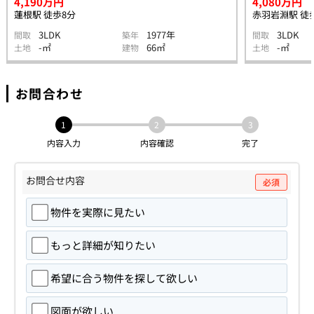
4,190万円
4,080万円
蓮根駅 徒歩8分
赤羽岩淵駅 徒
3LDK
1977年
3LDK
間取
築年
間取
-㎡
66㎡
-㎡
土地
建物
土地
お問合わせ
1
2
3
内容入力
内容確認
完了
お問合せ内容
必須
物件を実際に見たい
もっと詳細が知りたい
希望に合う物件を探して欲しい
図面が欲しい