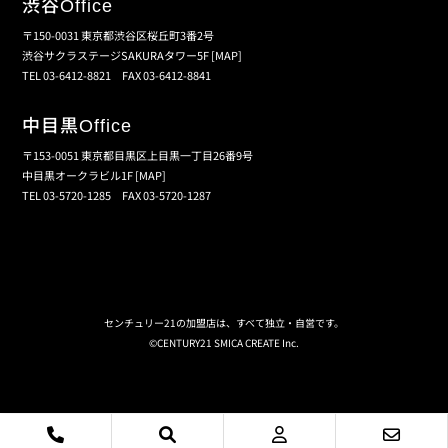
渋谷
Office
〒150-0031 東京都渋谷区桜丘町3番2号
渋谷サクラステージSAKURAタワー5F
[MAP]
TEL 03-6412-8821 FAX 03-6412-8841
中目黒
Office
〒153-0051 東京都目黒区上目黒一丁目26番9号
中目黒オークラビル1F
[MAP]
TEL 03-5720-1285 FAX 03-5720-1287
個人情報保護の取扱い
会員規約
サイトマップ
センチュリー21の加盟店は、すべて独立・自営です。
©CENTURY21 SMICA CREATE Inc.