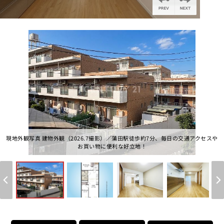
個人情報保護の取扱い
会員規約
サイトマップ
Engli
現地外観写真 建物外観（2026.7撮影）／蒲田駅徒歩約7分、毎日の交通アクセスや
お買い物に便利な好立地！