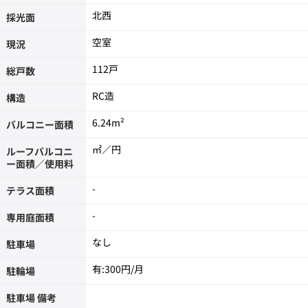
北西
採光面
空室
現況
112戸
総戸数
RC造
構造
6.24m²
バルコニー面積
㎡／円
ルーフバルコニ
ー面積／使用料
-
テラス面積
-
専用庭面積
なし
駐車場
有:300円/月
駐輪場
駐車場 備考