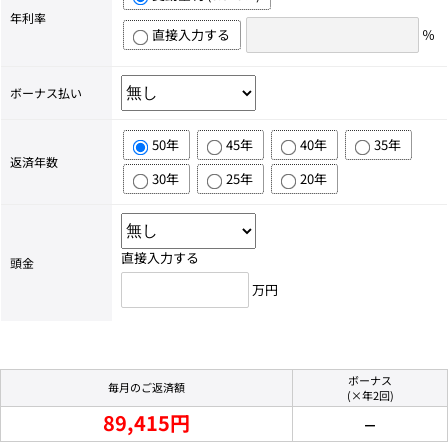
年利率
直接入力する
％
ボーナス払い
50年
45年
40年
35年
返済年数
30年
25年
20年
直接入力する
頭金
万円
ボーナス
毎月のご返済額
(×年2回)
89,415円
－