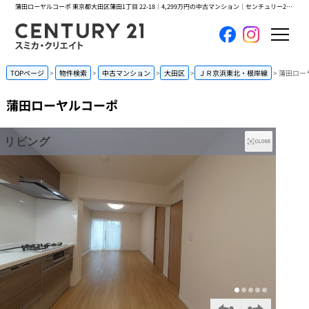
蒲田ローヤルコーポ 東京都大田区蒲田1丁目 22-18｜4,299万円の中古マンション｜センチュリー21スミカ・クリエイト
ホーム
TOPページ
物件検索
中古マンション
大田区
ＪＲ京浜東北・根岸線
蒲田ロー
蒲田ローヤルコーポ
当社について
買いたい
売りたい
コンテンツ
採用情報
会員メニュー