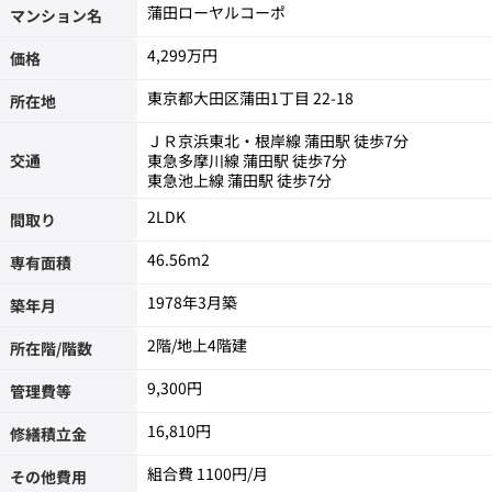
蒲田ローヤルコーポ
マンション名
4,299万円
価格
東京都大田区蒲田1丁目 22-18
所在地
ＪＲ京浜東北・根岸線 蒲田駅 徒歩7分
交通
東急多摩川線 蒲田駅 徒歩7分
東急池上線 蒲田駅 徒歩7分
2LDK
間取り
46.56m
2
専有面積
1978年3月築
築年月
2階/地上4階建
所在階/階数
9,300円
管理費等
16,810円
修繕積立金
組合費
1100
その他費用