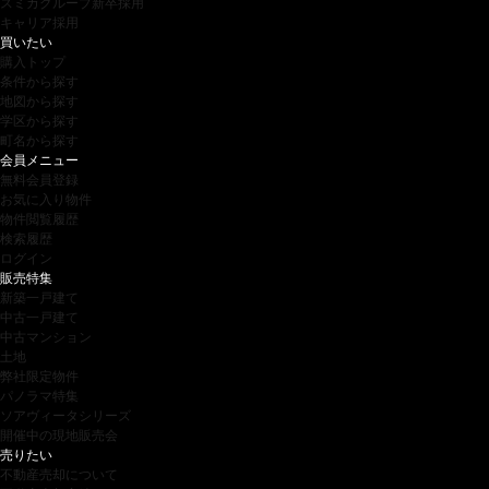
スミカグループ新卒採用
キャリア採用
買いたい
購入トップ
条件から探す
地図から探す
学区から探す
町名から探す
会員メニュー
無料会員登録
お気に入り物件
物件閲覧履歴
検索履歴
ログイン
販売特集
新築一戸建て
中古一戸建て
中古マンション
土地
弊社限定物件
パノラマ特集
ソアヴィータシリーズ
開催中の現地販売会
売りたい
不動産売却について