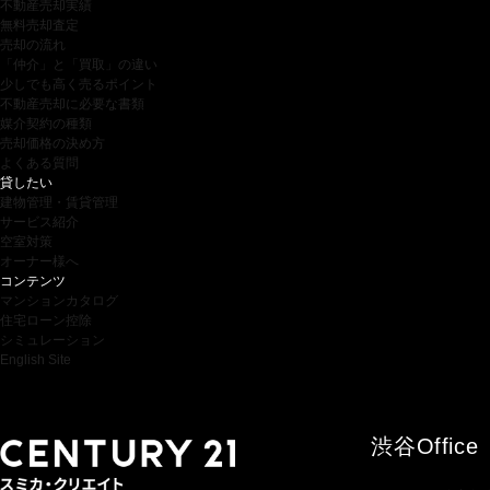
不動産売却実績
無料売却査定
売却の流れ
「仲介」と「買取」の違い
少しでも高く売るポイント
不動産売却に必要な書類
媒介契約の種類
売却価格の決め方
よくある質問
貸したい
建物管理・賃貸管理
サービス紹介
空室対策
オーナー様へ
コンテンツ
マンションカタログ
住宅ローン控除
シミュレーション
English Site
渋谷
Office