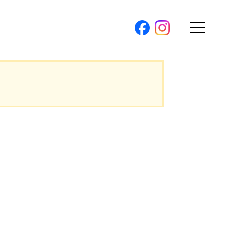
購入トップ
。
条件から探す
。
地図から探す
（本社）
学区から探す
ス
町名から探す
弊社限定物件
パノラマ特集
ソアヴィータシリーズ
報
開催中の現地販売会
プ新卒採用