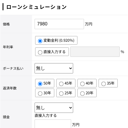
ローンシミュレーション
万円
価格
変動金利 (0.920％)
年利率
直接入力する
％
ボーナス払い
50年
45年
40年
35年
返済年数
30年
25年
20年
直接入力する
頭金
万円