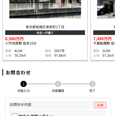
東京都板橋区東新町2丁目
中古一戸建て
6,980万円
7,480万円
小竹向原駅 徒歩15分
千歳船橋駅 徒歩
4LDK
2007年
3LDK
間取
築年
間取
78.29㎡
97.88㎡
57.26㎡
土地
建物
土地
お問合わせ
1
2
3
内容入力
内容確認
完了
お問合せ内容
必須