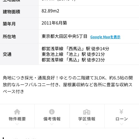
82.89m
2
建物面積
2011年6月築
築年月
東京都大田区中央5丁目
所在地
Google Mapを表示
都営浅草線 「西馬込」駅 徒歩14分
交通
東急池上線 「池上」駅 徒歩21分
都営浅草線 「馬込」駅 徒歩23分
角地につき採光・通風良好！ゆとりの二階建て3LDK、約6.5帖の開
放的なルーフバルコニー付き、屋根裏収納など各所に豊富な収納ス
ペース付き
物件概要
備考情報
学区情報
ローン