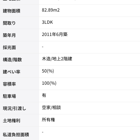
82.89m
2
建物面積
3LDK
間取り
2011年6月築
築年月
-
採光面
木造/
地上2階建
構造/階数
50(%)
建ぺい率
100(%)
容積率
有
駐車場
空家/相談
現況/引渡し
所有権
土地権利
-
私道負担面積