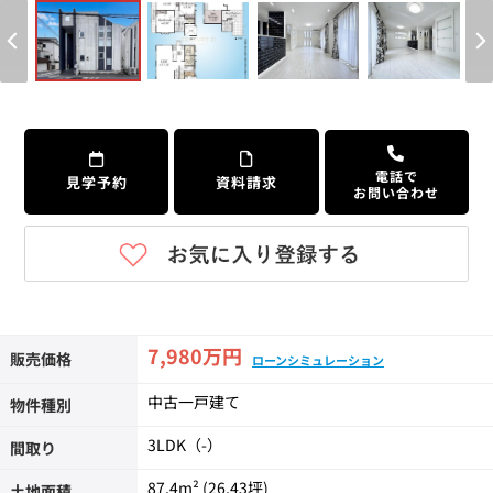
個人情報保護の取扱い
会員規約
サイトマップ
Engli
電話で
見学予約
資料請求
お問い合わせ
7,980万円
販売価格
ローンシミュレーション
中古一戸建て
物件種別
3LDK（-）
間取り
87.4m² (26.43坪)
土地面積