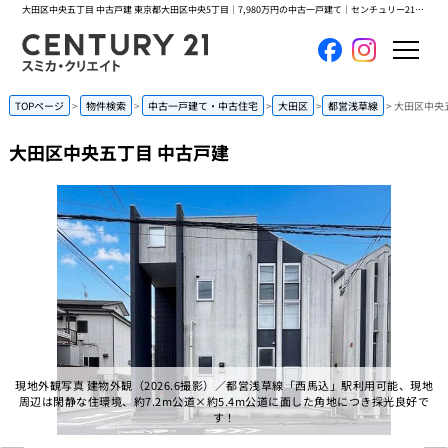
大田区中央五丁目 中古戸建 東京都大田区中央5丁目｜7,980万円の中古一戸建て｜センチュリー21スミカ・クリエイト
ホーム
TOPページ
物件検索
中古一戸建て・中古住宅
大田区
都営浅草線
大田区中央
大田区中央五丁目 中古戸建
当社について
買いたい
売りたい
コンテンツ
採用情報
現地外観写真 建物外観（2026.6撮影）／都営浅草線「西馬込」駅利用可能、現地
周辺は閑静な住環境、約7.2m公道×約5.4m公道に面した角地につき採光良好で
会員メニュー
す！