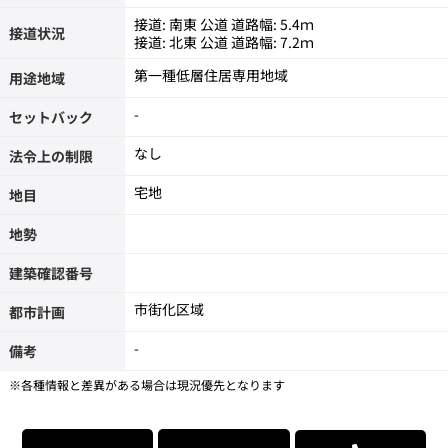
接道: 南東 公道 道路幅: 5.4ｍ
接道状況
接道: 北東 公道 道路幅: 7.2ｍ
第一種低層住居専用地域
用途地域
-
セットバック
なし
法令上の制限
宅地
地目
地勢
建築確認番号
市街化区域
都市計画
-
備考
※各種情報と差異がある場合は現況優先となります