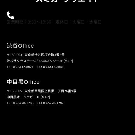
0120-21-9621
営業時間：9:30～19:30 定休日：火曜日・水曜日
渋谷
Office
〒150-0031 東京都渋谷区桜丘町3番2号
渋谷サクラステージSAKURAタワー5F
[MAP]
TEL 03-6412-8821 FAX 03-6412-8841
中目黒
Office
〒153-0051 東京都目黒区上目黒一丁目26番9号
中目黒オークラビル1F
[MAP]
TEL 03-5720-1285 FAX 03-5720-1287
個人情報保護の取扱い
会員規約
サイトマップ