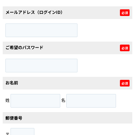
メールアドレス（ログインID）
必須
個人情報保護の取扱い
会員規約
サイトマップ
Engli
ご希望のパスワード
必須
お名前
必須
姓
名
郵便番号
〒