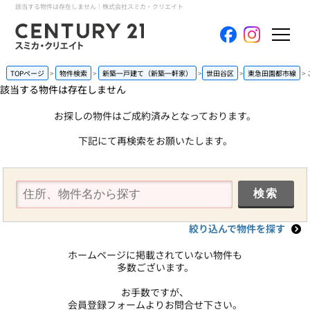
該当する物件は存在しません｜株式会社スミカ・クリエイト
ホーム
TOPページ
物件検索
新築一戸建て（新築一軒家）
世田谷区
東急田園都市線
該当する物件は存在しません
当社について
お探しの物件はご成約済みとなっております。
下記にて再検索をお願いたします。
買いたい
売りたい
コンテンツ
絞り込んで物件を探す
採用情報
ホームページに掲載されていない物件も
多数ございます。
会員メニュー
お手数ですが、
会員登録フォームよりお問合せ下さい。