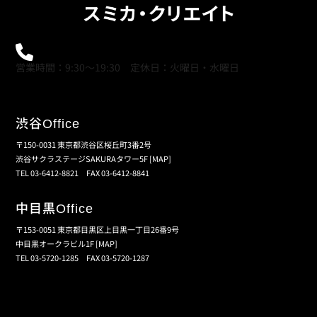
0120-21-9621
営業時間：9:30～19:30 定休日：火曜日・水曜日
渋谷
Office
〒150-0031 東京都渋谷区桜丘町3番2号
渋谷サクラステージSAKURAタワー5F
[MAP]
TEL 03-6412-8821 FAX 03-6412-8841
中目黒
Office
〒153-0051 東京都目黒区上目黒一丁目26番9号
中目黒オークラビル1F
[MAP]
TEL 03-5720-1285 FAX 03-5720-1287
個人情報保護の取扱い
会員規約
サイトマップ