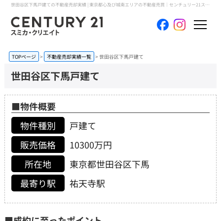
世田谷区下馬戸建ての不動産売却実績 | 東京都心及び城南エリアの不動産売買｜センチュリー21スミカ・クリエイト
ホーム
TOPページ
不動産売却実績一覧
世田谷区下馬戸建て
世田谷区下馬戸建て
当社について
買いたい
■物件概要
物件種別
戸建て
売りたい
販売価格
10300万円
コンテンツ
所在地
東京都世田谷区下馬
採用情報
最寄り駅
祐天寺駅
会員メニュー
■成約に至ったポイント