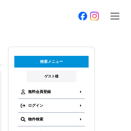
購入トップ
条件から探す
。
検索メニュー
地図から探す
（本社）
学区から探す
ゲスト様
ス
町名から探す
弊社限定物件
無料会員登録
パノラマ特集
ログイン
ソアヴィータシリーズ
報
物件検索
開催中の現地販売会
プ新卒採用