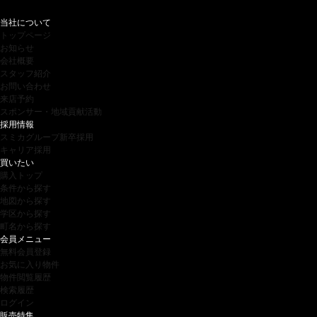
当社について
トップページ
お知らせ
会社概要
スタッフ紹介
お問い合わせ
来店予約
スポンサー・地域貢献活動
採用情報
スミカグループ新卒採用
キャリア採用
買いたい
購入トップ
条件から探す
地図から探す
学区から探す
町名から探す
会員メニュー
無料会員登録
お気に入り物件
物件閲覧履歴
検索履歴
ログイン
販売特集