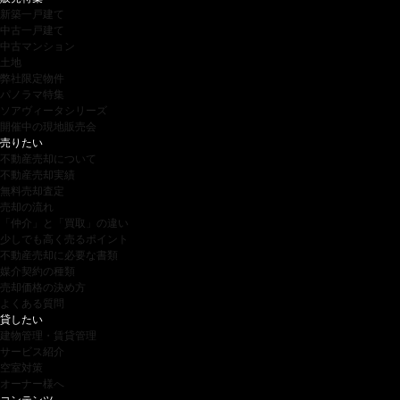
新築一戸建て
中古一戸建て
中古マンション
土地
弊社限定物件
パノラマ特集
ソアヴィータシリーズ
開催中の現地販売会
売りたい
不動産売却について
不動産売却実績
無料売却査定
売却の流れ
「仲介」と「買取」の違い
少しでも高く売るポイント
不動産売却に必要な書類
媒介契約の種類
売却価格の決め方
よくある質問
貸したい
建物管理・賃貸管理
サービス紹介
空室対策
オーナー様へ