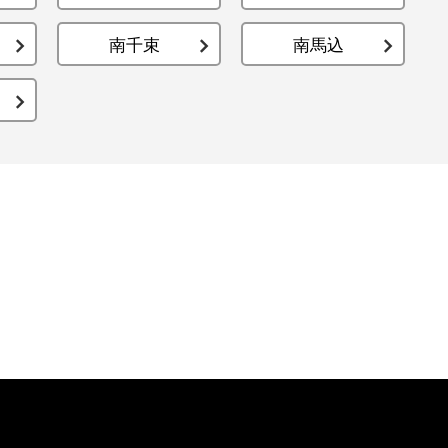
キャリア採用
南千束
南馬込
個人情報保護の取