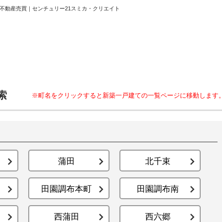
不動産売買｜センチュリー21スミカ・クリエイト
ホーム
お知らせ
索
※町名をクリックすると新築一戸建ての一覧ページに移動します
会社概要
渋谷オフィス
中目黒オフィ
スタッフ紹介
蒲田
北千束
田園調布本町
田園調布南
採用情
西蒲田
西六郷
スミカグルー