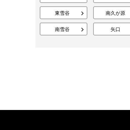
東雪谷
南久が原
南雪谷
矢口