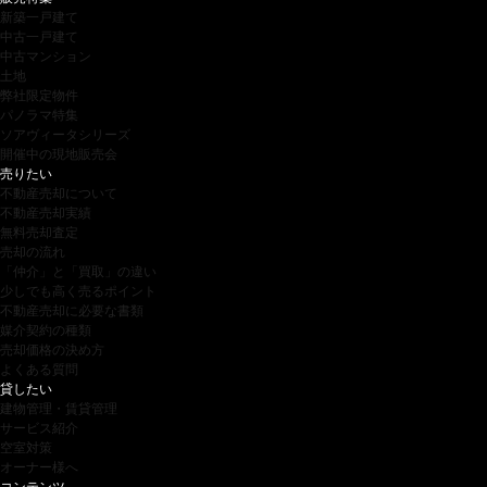
新築一戸建て
中古一戸建て
中古マンション
土地
弊社限定物件
パノラマ特集
ソアヴィータシリーズ
開催中の現地販売会
売りたい
不動産売却について
不動産売却実績
無料売却査定
売却の流れ
「仲介」と「買取」の違い
少しでも高く売るポイント
不動産売却に必要な書類
媒介契約の種類
売却価格の決め方
よくある質問
貸したい
建物管理・賃貸管理
サービス紹介
空室対策
オーナー様へ