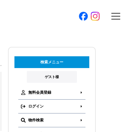
購入トップ
条件から探す
。
検索メニュー
地図から探す
（本社）
学区から探す
ゲスト様
ス
町名から探す
弊社限定物件
無料会員登録
パノラマ特集
ログイン
ソアヴィータシリーズ
報
物件検索
開催中の現地販売会
プ新卒採用