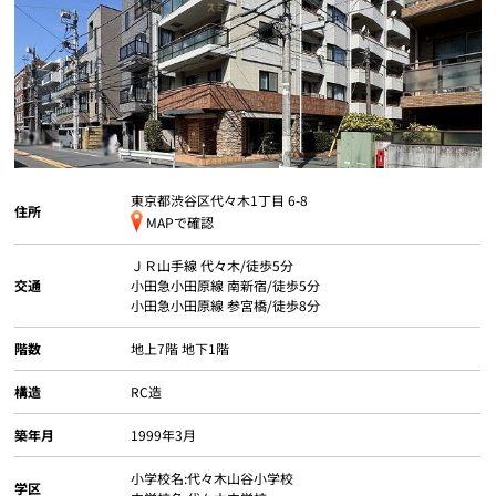
個人情報保護の取扱い
会員規約
サイトマップ
Engli
東京都渋谷区代々木
1丁目 6-8
住所
MAPで確認
ＪＲ山手線
代々木
/徒歩5分
交通
小田急小田原線
南新宿
/徒歩5分
小田急小田原線
参宮橋
/徒歩8分
階数
地上7階 地下1階
構造
RC造
築年月
1999年3月
小学校名:代々木山谷小学校
学区