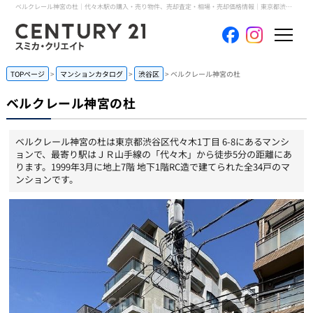
ベルクレール神宮の杜｜代々木駅の購入・売り物件、売却査定・相場・売却価格情報｜東京都渋谷区代々木1丁目 6-8のマンション情報｜センチュリー21スミカ・クリエイト
ホーム
TOPページ
マンションカタログ
渋谷区
ベルクレール神宮の杜
ベルクレール神宮の杜
当社について
ベルクレール神宮の杜は東京都渋谷区代々木1丁目 6-8にあるマンシ
買いたい
ョンで、最寄り駅はＪＲ山手線の「代々木」から徒歩5分の距離にあ
ります。1999年3月に地上7階 地下1階RC造で建てられた全34戸のマ
ンションです。
売りたい
コンテンツ
採用情報
会員メニュー