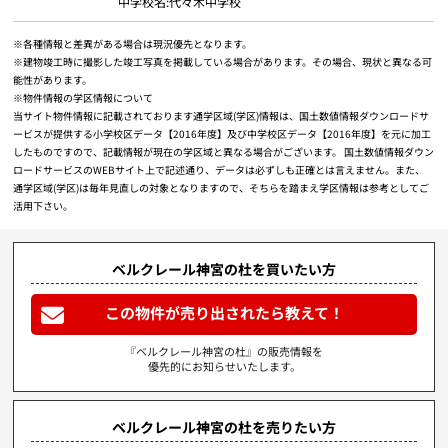
中学校名:代々木中学校
※各種情報と差異がある場合は現況優先となります。
※建物竣工時に撮影した竣工写真を掲載している場合があります。その場合、現状と異なる可
能性があります。
※物件情報の学区情報について
当サイト物件情報に記載されております通学区域(学区)情報は、国土数値情報ダウンロードサ
ービスが提供する小学校区データ【2016年度】及び中学校区データ【2016年度】を元に加工
したものですので、記載情報が現在の学区域と異なる場合がございます。 国土数値情報ダウン
ロードサービスのWEBサイト上で記述通り、データは必ずしも正確とは言えません。また、
通学区域(学区)は毎年見直しの対象となりますので、そちらを踏まえ学区情報は参考としてご
活用下さい。
ベルクレール神宮の杜を買いたい方
この物件が売り出されたら教えて！
『ベルクレール神宮の杜』の販売情報を
優先的にお知らせいたします。
ベルクレール神宮の杜を売りたい方