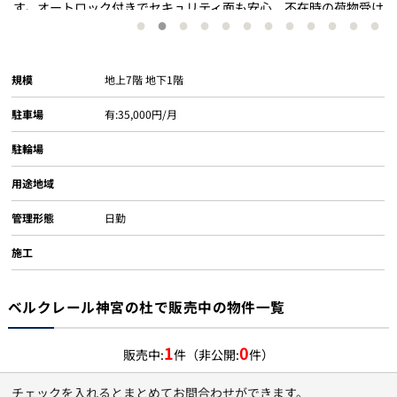
す
す。オートロック付きでセキュリティ面も安心、不在時の荷物受け
取りに便利な宅配ボックスも設置されております。 エントランス
規模
地上7階 地下1階
駐車場
有:35,000円/月
駐輪場
用途地域
管理形態
日勤
施工
ベルクレール神宮の杜で販売中の物件一覧
1
0
販売中:
件（非公開:
件）
チェックを入れるとまとめてお問合わせができます。