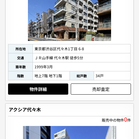
個人情報保護の取扱い
会員規約
サイトマップ
Engli
東京都渋谷区代々木1丁目 6-8
所在地
ＪＲ山手線 代々木駅 徒歩5分
交通
1999年3月
築年数
地上7階 地下1階
34戸
階数
総戸数
物件詳細
売却査定
アクシア代々木
0
販売中の物件
件