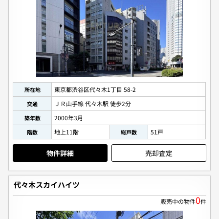
東京都渋谷区代々木1丁目 58-2
所在地
ＪＲ山手線 代々木駅 徒歩2分
交通
2000年3月
築年数
地上11階
51戸
階数
総戸数
物件詳細
売却査定
代々木スカイハイツ
0
販売中の物件
件