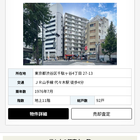
東京都渋谷区千駄ヶ谷4丁目 27-13
所在地
ＪＲ山手線 代々木駅 徒歩4分
交通
1976年7月
築年数
地上11階
92戸
階数
総戸数
物件詳細
売却査定