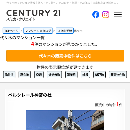
代々木のマンション情報｜購入・売り物件、売却査定・相場・売却価格｜東京都心及び城南エリアの不動産売買｜センチュリー21スミカ・クリエイト
ホーム
TOPページ
マンションカタログ
ＪＲ山手線
代々木
代々木のマンション一覧
4
件のマンションが見つかりました。
当社について
代々木の販売中物件はこちら
買いたい
物件の表示順位が変更できます
物件名
所在地
交通
徒歩分数
築年月
規模
総戸数
販売物件数
売りたい
コンテンツ
ベルクレール神宮の杜
1
販売中の物件
件
採用情報
会員メニュー