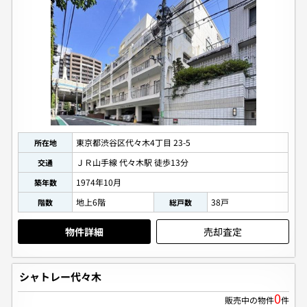
東京都渋谷区代々木4丁目 23-5
所在地
ＪＲ山手線 代々木駅 徒歩13分
交通
1974年10月
築年数
地上6階
38戸
階数
総戸数
物件詳細
売却査定
シャトレー代々木
0
販売中の物件
件