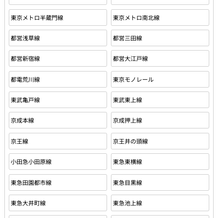
東京メトロ半蔵門線
東京メトロ南北線
都営浅草線
都営三田線
都営新宿線
都営大江戸線
都電荒川線
東京モノレール
東武亀戸線
東武東上線
京成本線
京成押上線
京王線
京王井の頭線
小田急小田原線
東急東横線
東急田園都市線
東急目黒線
東急大井町線
東急池上線