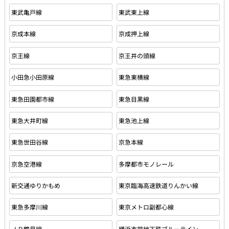
東武亀戸線
東武東上線
京成本線
京成押上線
京王線
京王井の頭線
小田急小田原線
東急東横線
東急田園都市線
東急目黒線
東急大井町線
東急池上線
東急世田谷線
京急本線
京急空港線
多摩都市モノレール
新交通ゆりかもめ
東京臨海高速鉄道りんかい線
東急多摩川線
東京メトロ副都心線
ＪＲ鶴見線
横浜市営地下鉄ブルーライン