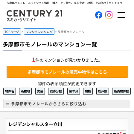
多摩都市モノレールマンション情報｜購入・売り物件、売却査定・相場・売却価格｜センチュリー21スミカ・クリエイト
ホーム
TOPページ
マンションカタログ
多摩都市モノレール
多摩都市モノレールのマンション一覧
当社について
1
件のマンションが見つかりました。
買いたい
多摩都市モノレールの販売中物件はこちら
売りたい
物件の表示順位が変更できます
物件名
所在地
交通
徒歩分数
築年月
規模
総戸数
販売物件数
コンテンツ
＝ 多摩都市モノレールからさらに絞り込む
採用情報
レジデンシャルスター立川
会員メニュー
0