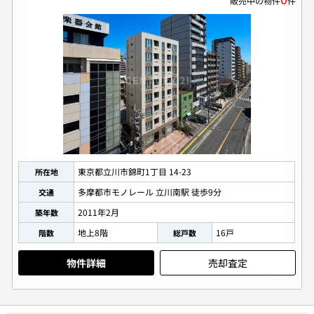
販売中の物件
件
個人情報保護の取扱い
会員規約
サイトマップ
Engli
東京都立川市錦町1丁目 14-23
所在地
多摩都市モノレール 立川南駅 徒歩9分
交通
2011年2月
築年数
地上8階
16戸
階数
総戸数
物件詳細
売却査定