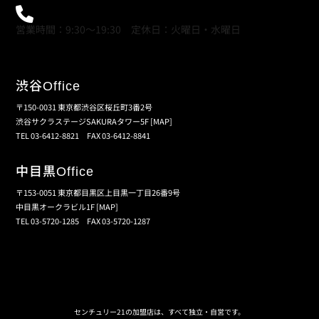
0120-21-9621
営業時間：9:30～19:30 定休日：火曜日・水曜日
渋谷
Office
〒150-0031 東京都渋谷区桜丘町3番2号
渋谷サクラステージSAKURAタワー5F
[MAP]
TEL 03-6412-8821 FAX 03-6412-8841
中目黒
Office
〒153-0051 東京都目黒区上目黒一丁目26番9号
中目黒オークラビル1F
[MAP]
TEL 03-5720-1285 FAX 03-5720-1287
個人情報保護の取扱い
会員規約
サイトマップ
センチュリー21の加盟店は、すべて独立・自営です。