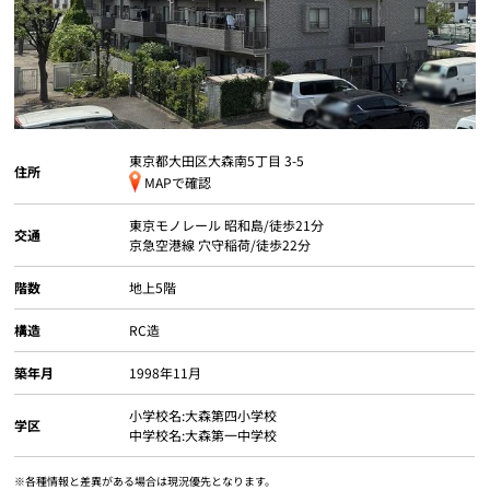
個人情報保護の取扱い
会員規約
サイトマップ
Engli
東京都大田区大森南
5丁目 3-5
住所
MAPで確認
東京モノレール
昭和島
/徒歩21分
交通
京急空港線
穴守稲荷
/徒歩22分
階数
地上5階
構造
RC造
築年月
1998年11月
小学校名:大森第四小学校
学区
中学校名:大森第一中学校
※各種情報と差異がある場合は現況優先となります。