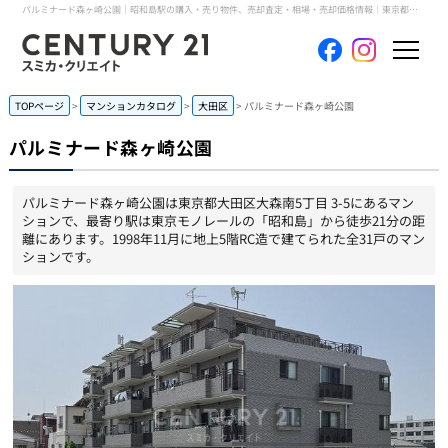
パルミナード森ヶ崎公園｜昭和島駅の購入・売り物件、売却査定・相場・売却価格情報｜東京都大田区大森南5丁目 3-5のマンション情報｜センチュリー21スミカ・クリエイト
ホーム
TOPページ
マンションカタログ
大田区
パルミナード森ヶ崎公園
パルミナード森ヶ崎公園
当社について
パルミナード森ヶ崎公園は東京都大田区大森南5丁目 3-5にあるマン
買いたい
ションで、最寄り駅は東京モノレールの「昭和島」から徒歩21分の距
離にあります。1998年11月に地上5階RC造で建てられた全31戸のマン
ションです。
売りたい
コンテンツ
採用情報
会員メニュー